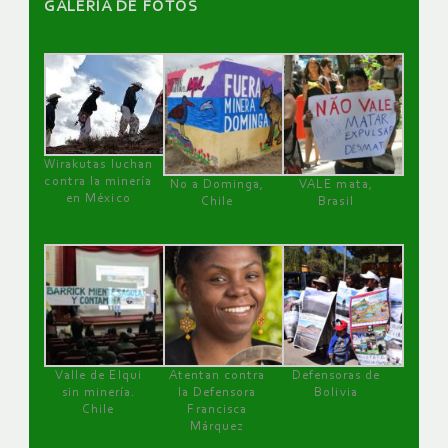
GALERÌA DE FOTOS
Wirakutas luchan
contra la minería
No a Dominga,
VALE mata,
en México
Chile
Brasil
Valle de Elqui
Atentan contra
Defensoras de
sin minería.
la Defensora
Bolivia
Chile
Francisca
Márquez