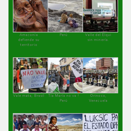
Amazonía
Perú
Valle del Elqui
defiende su
sin minería.
territorio
Vale mata, Brasil
Tía María no va !
Orinoco,
Perú
Venezuela