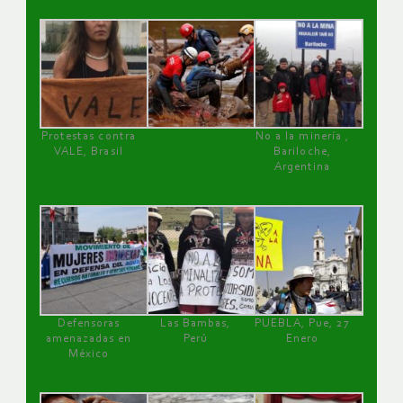
Protestas contra
No a la minería ,
VALE, Brasil
Bariloche,
Argentina
Defensoras
Las Bambas,
PUEBLA, Pue, 27
amenazadas en
Perú
Enero
México