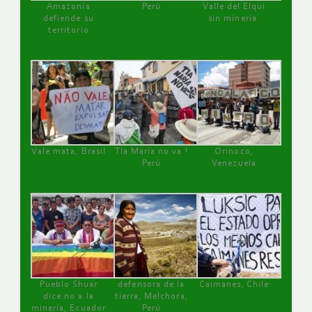
Amazonía
Perú
Valle del Elqui
defiende su
sin minería.
territorio
Vale mata, Brasil
Tía María no va !
Orinoco,
Perú
Venezuela
Pueblo Shuar
defensora de la
Caimanes, Chile
dice no a la
tierra, Melchora,
minería, Ecuador
Perú