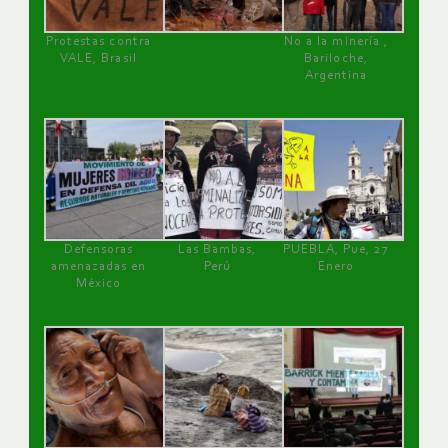
Protestas contra
No a la minería ,
VALE, Brasil
Bariloche,
Argentina
Defensoras
Las Bambas,
PUEBLA, Pue, 27
amenazadas en
Perú
Enero
México