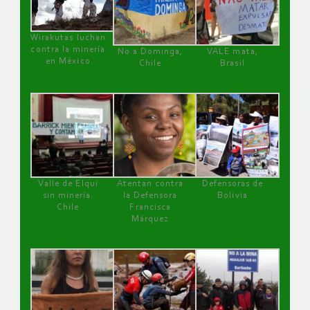
Wirakutas luchan
contra la minería
No a Dominga,
VALE mata,
en México
Chile
Brasil
Valle de Elqui
Atentan contra
Defensoras de
sin minería.
la Defensora
Bolivia
Chile
Francisca
Márquez