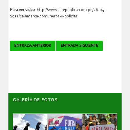
Para ver video
: http://www.larepublica.com.pe/26-04-
2011/cajamarca-comuneros-y-policias
Navegador
ENTRADA ANTERIOR
ENTRADA SIGUIENTE
de
artículos
GALERÌA DE FOTOS