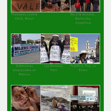
Protestas contra
No a la minería ,
VALE, Brasil
Bariloche,
Argentina
Defensoras
Las Bambas,
PUEBLA, Pue, 27
amenazadas en
Perú
Enero
México