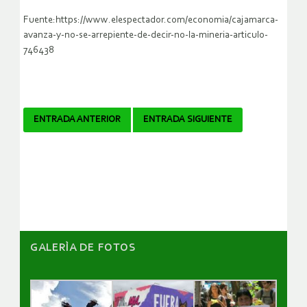
Fuente:https://www.elespectador.com/economia/cajamarca-
avanza-y-no-se-arrepiente-de-decir-no-la-mineria-articulo-
746438
Navegador
ENTRADA ANTERIOR
ENTRADA SIGUIENTE
de
artículos
GALERÌA DE FOTOS