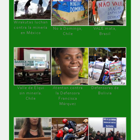
Wirakutas luchan
contra la minería
No a Dominga,
VALE mata,
en México
Chile
Brasil
Valle de Elqui
Atentan contra
Defensoras de
sin minería.
la Defensora
Bolivia
Chile
Francisca
Márquez