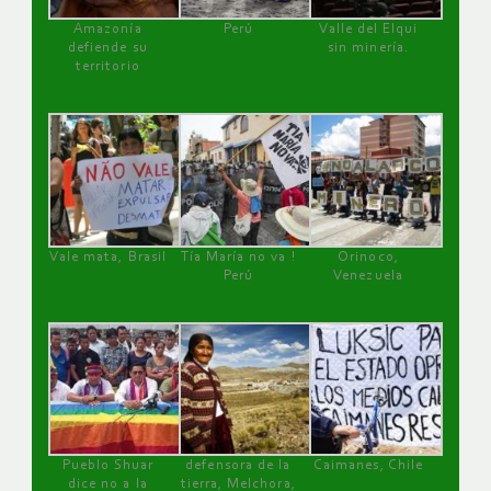
Amazonía
Perú
Valle del Elqui
defiende su
sin minería.
territorio
Vale mata, Brasil
Tía María no va !
Orinoco,
Perú
Venezuela
Pueblo Shuar
defensora de la
Caimanes, Chile
dice no a la
tierra, Melchora,