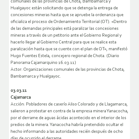
comunales de las provincias de Chota, Bambamarca y
Hualgayoc están solicitando que se detenga la entrega de
concesiones mineras hasta que se apruebe la ordenanza que
oficializa el proceso de Ordenamiento Territorial (OT). «Dentro
de las demandas principales está paralizar las concesiones
mineras a través de un petitorio ante el Gobierno Regional y
hacerlo llegar al Gobierno Central para que se realice esta
paralización hasta que se cuente con el plan de OT», manifestó
Hugo Fuentes Estela, concejero regional de Chota. (Diario
Panorama Cajamarquino 16.03.11)
Actor: Organizaciones comunales de las provincias de Chota,
Bambamarca y Hualgayoc.
03.03.11
Cajamarca
Acción: Pobladores de caserío Aliso Colorado y de Llagamarca,
salieron a protestar en contra de la empresa minera Yanacocha,
por el derrame de aguas ácidas acontecido en el interior de los
predios de la minera. Yanacocha habría pretendido ocultar el
hecho informando a las autoridades recién después de ocho
días de ocurrido el derrame.