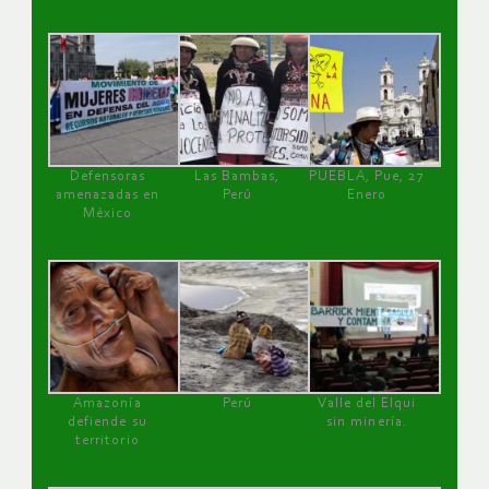
Defensoras
Las Bambas,
PUEBLA, Pue, 27
amenazadas en
Perú
Enero
México
Amazonía
Perú
Valle del Elqui
defiende su
sin minería.
territorio