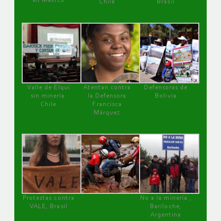
en México
Chile
Brasil
Valle de Elqui
Atentan contra
Defensoras de
sin minería.
la Defensora
Bolivia
Chile
Francisca
Márquez
Protestas contra
No a la minería ,
VALE, Brasil
Bariloche,
Argentina