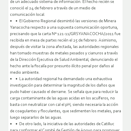
de un adecuado sistema de información. El hecho recién se
conoció el 24 de febrero a través de un medio de
comunicación local.
• • El Gobierno Regional desmintió las versiones de Minera
Yanacocha respecto a una supuesta comunicación oportuna,
precisando que la carta Nº 121-11/GRSYANACOCHA/2011 fue
recibida en mesa de partes recién el 25 de febrero. Asimismo,
después de visitar la zona afectada, las autoridades regionales
han tomado muestras de metales pesados y cianuros a través
de la Dirección Ejecutiva de Salud Ambiental, denunciando el
hecho ante la fiscalía por presunto ilícito penal por daños al
medio ambiente.
• • La autoridad regional ha demandado una exhaustiva
investigación para determinar la magnitud de los daños que
pudo haber causado el derrame. Se señala que para reducir la
carga contaminante de las aguas acidas en los acuíferos, no
basta con neutralizar con cal el pH, siendo necesaria la acción
de coagulantes y floculantes, que sedimenten los metales, para
luego separarlos de las aguas.
• • De otro lado, la iniciativa de las autoridades de Catilluc
para conformar el Comité de Gestión de Apoyo para promover