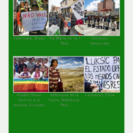
Vale mata, Brasil
Tía María no va !
Orinoco,
Perú
Venezuela
Pueblo Shuar
defensora de la
Caimanes, Chile
dice no a la
tierra, Melchora,
minería, Ecuador
Perú