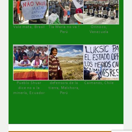
Vale mata, Brasil
Tía María no va !
Orinoco,
Perú
Venezuela
Pueblo Shuar
defensora de la
Caimanes, Chile
dice no a la
tierra, Melchora,
minería, Ecuador
Perú