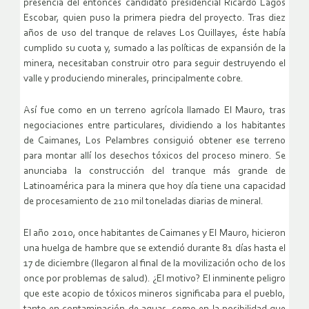
presencia del entonces candidato presidencial Ricardo Lagos
Escobar, quien puso la primera piedra del proyecto. Tras diez
años de uso del tranque de relaves Los Quillayes, éste había
cumplido su cuota y, sumado a las políticas de expansión de la
minera, necesitaban construir otro para seguir destruyendo el
valle y produciendo minerales, principalmente cobre.
Así fue como en un terreno agrícola llamado El Mauro, tras
negociaciones entre particulares, dividiendo a los habitantes
de Caimanes, Los Pelambres consiguió obtener ese terreno
para montar allí los desechos tóxicos del proceso minero. Se
anunciaba la construcción del tranque más grande de
Latinoamérica para la minera que hoy día tiene una capacidad
de procesamiento de 210 mil toneladas diarias de mineral.
El año 2010, once habitantes de Caimanes y El Mauro, hicieron
una huelga de hambre que se extendió durante 81 días hasta el
17 de diciembre (llegaron al final de la movilización ocho de los
once por problemas de salud). ¿El motivo? El inminente peligro
que este acopio de tóxicos mineros significaba para el pueblo,