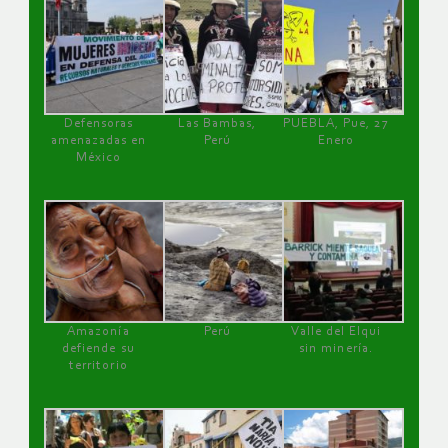
Defensoras
Las Bambas,
PUEBLA, Pue, 27
amenazadas en
Perú
Enero
México
Amazonía
Perú
Valle del Elqui
defiende su
sin minería.
territorio