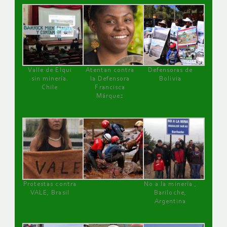
Valle de Elqui
Atentan contra
Defensoras de
sin minería.
la Defensora
Bolivia
Chile
Francisca
Márquez
Protestas contra
No a la minería ,
VALE, Brasil
Bariloche,
Argentina