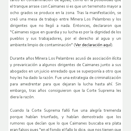
tanto en contaminación de aguas, como en la posibilidad que
el tranque arrase con Caimanes si es que un terremoto mayor a
ocho grados se produce en la zona. Tras la manifestación, se
creó una mesa de trabajo entre Minera Los Pelambres y los
dirigentes que no llegó a nada. Entonces, declararon que
“Caimanes sigue en guardia y su lucha es por la dignidad de los
pueblos y sus trabajadores, por el derecho al agua y un
ambiente limpio de contaminación” (
Ver declaración aquí
).
Durante años Minera Los Pelambres acusó de asociación ilícita
y prevaricación a algunos dirigentes de Caimanes junto a sus
abogados en un juicio enredado que se superponía a otro que
hoy les ha dado la razón. Fue una estrategia de criminalización
para amedrentar para que dejaran la lucha hasta ahí. Sin
embargo, tras años consiguieron que la Corte Suprema les
diera la razón.
Cuando la Corte Suprema falló fue una alegría tremenda
porque habían triunfado, y habían demostrado que los
rumores que decían que lo que Caimanes buscaba era plata
eran falsos pues “en el fondo el fallo lo dice, que nos tienen que