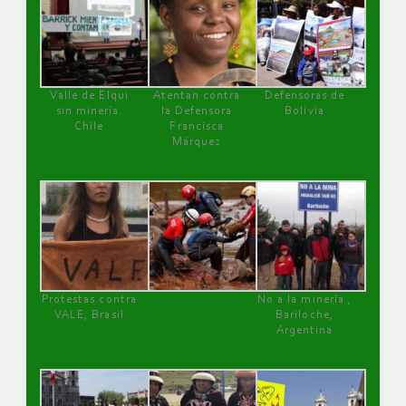
Valle de Elqui
Atentan contra
Defensoras de
sin minería.
la Defensora
Bolivia
Chile
Francisca
Márquez
Protestas contra
No a la minería ,
VALE, Brasil
Bariloche,
Argentina