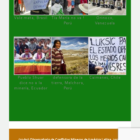
Vale mata, Brasil
Tía María no va !
Orinoco,
Perú
Venezuela
Pueblo Shuar
defensora de la
Caimanes, Chile
dice no a la
tierra, Melchora,
minería, Ecuador
Perú
(cc-by) Observatorio de Conflictos Mineros de América Latina, 2026