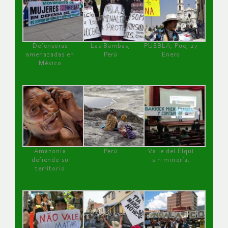
Defensoras
Las Bambas,
PUEBLA, Pue, 27
amenazadas en
Perú
Enero
México
Amazonía
Perú
Valle del Elqui
defiende su
sin minería.
territorio