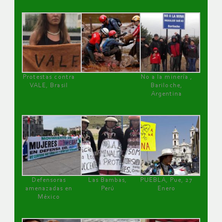
Protestas contra
No a la minería ,
VALE, Brasil
Bariloche,
Argentina
Defensoras
Las Bambas,
PUEBLA, Pue, 27
amenazadas en
Perú
Enero
México