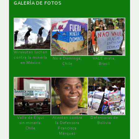
GALERÌA DE FOTOS
Wirakutas luchan
contra la minería
No a Dominga,
VALE mata,
en México
Chile
Brasil
Valle de Elqui
Atentan contra
Defensoras de
sin minería.
la Defensora
Bolivia
Chile
Francisca
Márquez