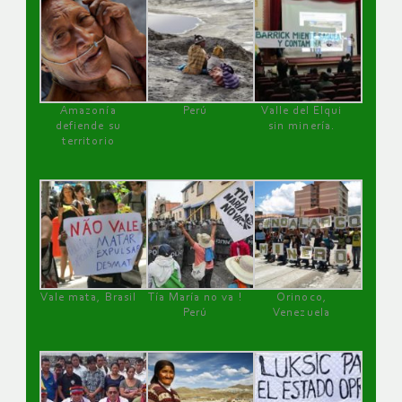
Amazonía
Perú
Valle del Elqui
defiende su
sin minería.
territorio
Vale mata, Brasil
Tía María no va !
Orinoco,
Perú
Venezuela