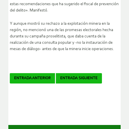
estas recomendaciones que ha sugerido el fiscal de prevención
del delito». Manifestó.
Y aunque mostró su rechazo a la explotación minera en la
región, no mencionó una de las promesas electorales hecha
durante su campaña proselitista, que daba cuenta de la
realización de una consulta popular y -no la instauración de
mesas de diálogo- antes de que la minera inicie operaciones.
Navegador
ENTRADA ANTERIOR
ENTRADA SIGUIENTE
de
artículos