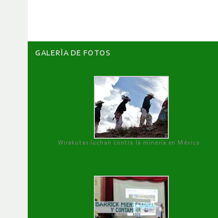
artículos
GALERÌA DE FOTOS
Wirakutas luchan contra la minería en México