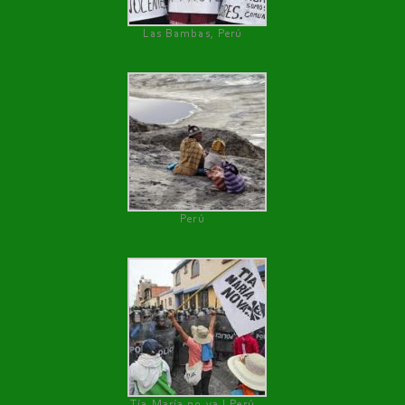
Las Bambas, Perú
Perú
Tía María no va ! Perú