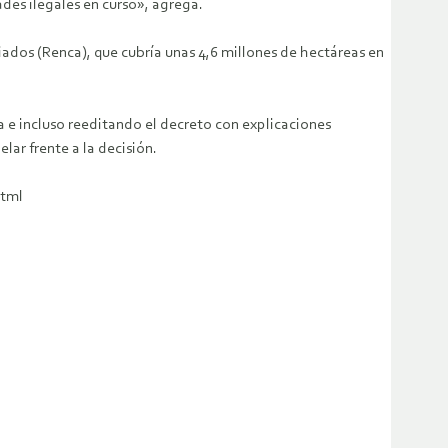
des ilegales en curso», agrega.
ados (Renca), que cubría unas 4,6 millones de hectáreas en
a e incluso reeditando el decreto con explicaciones
ar frente a la decisión.
html