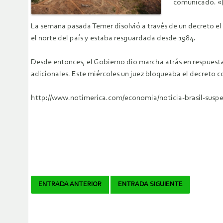
comunicado. «(E
La semana pasada Temer disolvió a través de un decreto el
el norte del país y estaba resguardada desde 1984.
Desde entonces, el Gobierno dio marcha atrás en respuesta 
adicionales. Este miércoles un juez bloqueaba el decreto c
http://www.notimerica.com/economia/noticia-brasil-susp
Navegador
ENTRADA ANTERIOR
ENTRADA SIGUIENTE
de