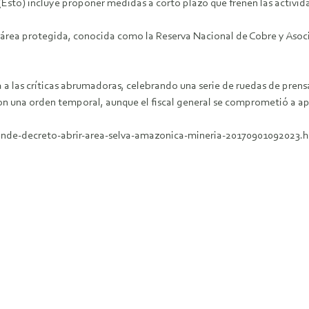
sto) incluye proponer medidas a corto plazo que frenen las activida
 área protegida, conocida como la Reserva Nacional de Cobre y Asoci
a las críticas abrumadoras, celebrando una serie de ruedas de prens
on una orden temporal, aunque el fiscal general se comprometió a apel
ende-decreto-abrir-area-selva-amazonica-mineria-20170901092023.