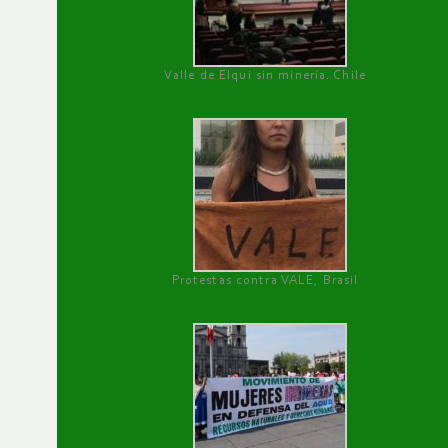
Valle de Elqui sin minería. Chile
Protestas contra VALE, Brasil