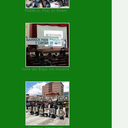
PUEBLA, Pue, 27 Enero
Valle del Elqui sin minería.
Orinoco, Venezuela