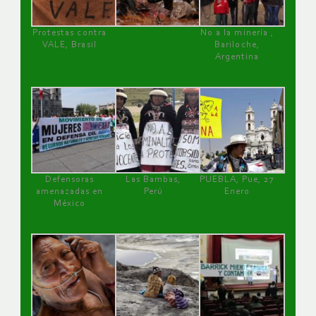
Protestas contra
No a la minería ,
VALE, Brasil
Bariloche,
Argentina
Defensoras
Las Bambas,
PUEBLA, Pue, 27
amenazadas en
Perú
Enero
México