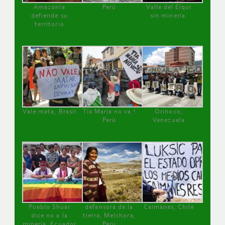
Amazonía
Perú
Valle del Elqui
defiende su
sin minería.
territorio
Vale mata, Brasil
Tía María no va !
Orinoco,
Perú
Venezuela
Pueblo Shuar
defensora de la
Caimanes, Chile
dice no a la
tierra, Melchora,
minería, Ecuador
Perú