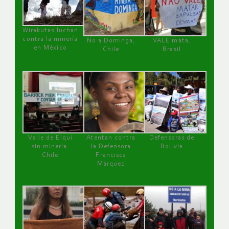
Wirakutas luchan
contra la minería
No a Dominga,
VALE mata,
en México
Chile
Brasil
Valle de Elqui
Atentan contra
Defensoras de
sin minería.
la Defensora
Bolivia
Chile
Francisca
Márquez