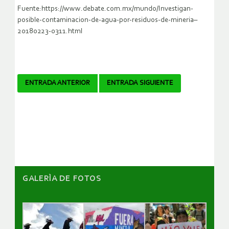
Fuente:https://www.debate.com.mx/mundo/Investigan-
posible-contaminacion-de-agua-por-residuos-de-mineria–
20180223-0311.html
Navegador
ENTRADA ANTERIOR
ENTRADA SIGUIENTE
de
artículos
GALERÌA DE FOTOS