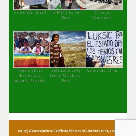
Vale mata, Brasil
Tía María no va !
Orinoco,
Perú
Venezuela
Pueblo Shuar
defensora de la
Caimanes, Chile
dice no a la
tierra, Melchora,
minería, Ecuador
Perú
(cc-by) Observatorio de Conflictos Mineros de América Latina, 2026