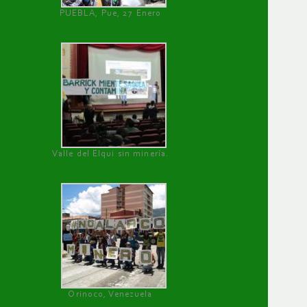
PUEBLA, Pue, 27 Enero
Valle del Elqui sin minería.
Orinoco, Venezuela