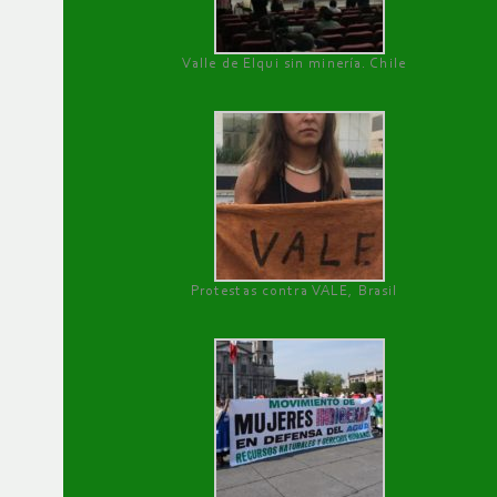
Valle de Elqui sin minería. Chile
Protestas contra VALE, Brasil