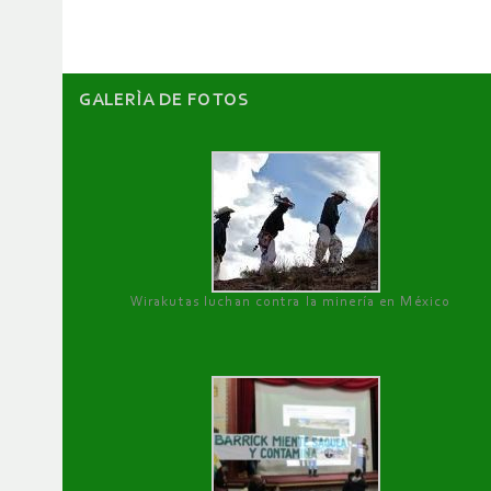
artículos
GALERÌA DE FOTOS
Wirakutas luchan contra la minería en México