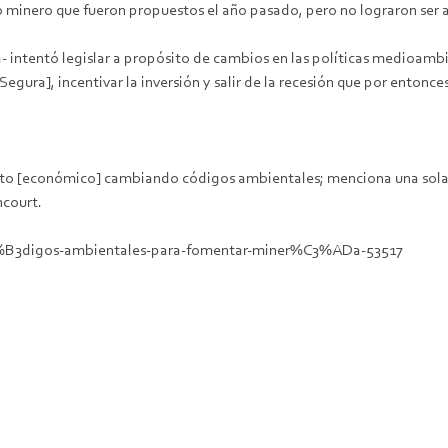
 minero que fueron propuestos el año pasado, pero no lograron ser ap
- intentó legislar a propósito de cambios en las políticas medioambi
gura], incentivar la inversión y salir de la recesión que por entonce
nto [económico] cambiando códigos ambientales; menciona una sola
ncourt.
%C3%B3digos-ambientales-para-fomentar-miner%C3%ADa-53517