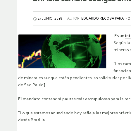
13 JUNIO, 2018
AUTOR:
EDUARDO RECOBA PARA IFO
Es un
int
Según la 
mineras d
“Los cam
financiam
de minerales aunque estén pendientes las solicitudes por lic
de Sao Paulo].
El mandato contendrá pautas más escrupulosas para la recup
“Lo que estamos anunciando hoy refleja las mejores práctica
desde Brasilia.