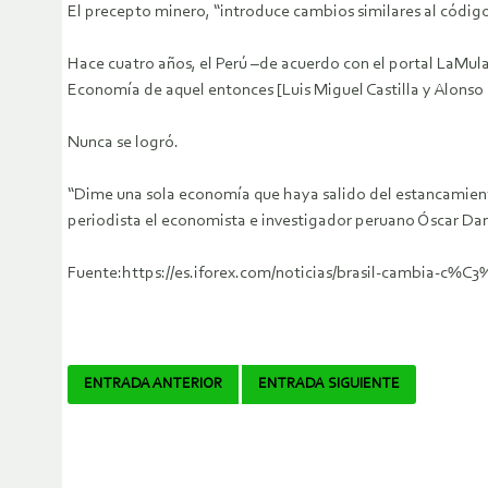
El precepto minero, “introduce cambios similares al código
Hace cuatro años, el Perú –de acuerdo con el portal LaMula
Economía de aquel entonces [Luis Miguel Castilla y Alonso Se
Nunca se logró.
“Dime una sola economía que haya salido del estancamie
periodista el economista e investigador peruano Óscar Da
Fuente:https://es.iforex.com/noticias/brasil-cambia-c
Navegador
ENTRADA ANTERIOR
ENTRADA SIGUIENTE
de