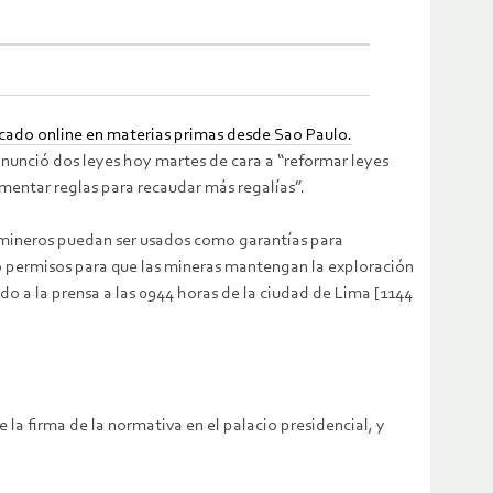
ercado online en materias primas desde Sao Paulo.
 anunció dos leyes hoy martes de cara a “reformar leyes
ementar reglas para recaudar más regalías”.
s mineros puedan ser usados como garantías para
omo permisos para que las mineras mantengan la exploración
ado a la prensa a las 0944 horas de la ciudad de Lima [1144
la firma de la normativa en el palacio presidencial, y