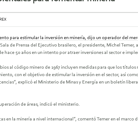
REX
ento para estimular la inversión en minería, dijo un operador del m
Sala de Prensa del Ejecutivo brasilero, el presidente, Michel Temer,
e hace 50 años en un intento por atraer inversiones al sector e impl
bios al código minero de 1967 incluyen medidas para que los título
iento, con el objetivo de estimular la inversión en el sector, así c
encias”, explicó el Ministerio de Minas y Energía en un boletín liber
eración de áreas, indicó el ministerio.
s en la minería a nivel internacional”, comentó Temer en el marco de 