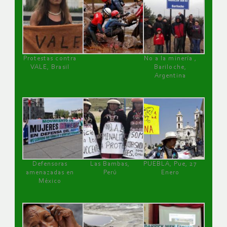
Protestas contra
No a la minería ,
VALE, Brasil
Bariloche,
Argentina
Defensoras
Las Bambas,
PUEBLA, Pue, 27
amenazadas en
Perú
Enero
México