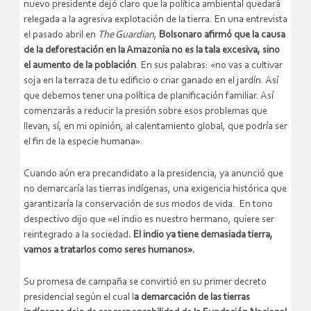
nuevo presidente dejó claro que la política ambiental quedará
relegada a la agresiva explotación de la tierra. En una entrevista
el pasado abril en
The Guardian
,
Bolsonaro afirmó que la causa
de la deforestación en la Amazonia no es la tala excesiva, sino
el aumento de la población
. En sus palabras: «no vas a cultivar
soja en la terraza de tu edificio o criar ganado en el jardín. Así
que debemos tener una política de planificación familiar. Así
comenzarás a reducir la presión sobre esos problemas que
llevan, sí, en mi opinión, al calentamiento global, que podría ser
el fin de la especie humana».
Cuando aún era precandidato a la presidencia, ya anunció que
no demarcaría las tierras indígenas, una exigencia histórica que
garantizaría la conservación de sus modos de vida. En tono
despectivo dijo que «el indio es nuestro hermano, quiere ser
reintegrado a la sociedad
. El indio ya tiene demasiada tierra,
vamos a tratarlos como seres humanos».
Su promesa de campaña se convirtió en su primer decreto
presidencial según el cual l
a demarcación de las tierras