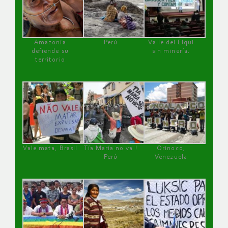
Amazonía
Perú
Valle del Elqui
defiende su
sin minería.
territorio
Vale mata, Brasil
Tía María no va !
Orinoco,
Perú
Venezuela