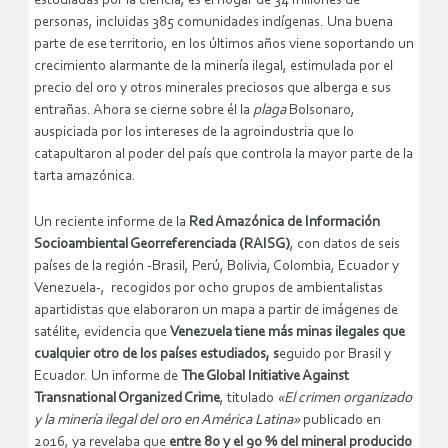
estudiadas por la ciencia, es el hogar de 34 millones de
personas, incluidas 385 comunidades indígenas. Una buena
parte de ese territorio, en los últimos años viene soportando un
crecimiento alarmante de la minería ilegal, estimulada por el
precio del oro y otros minerales preciosos que alberga e sus
entrañas. Ahora se cierne sobre él la
plaga
Bolsonaro,
auspiciada por los intereses de la agroindustria que lo
catapultaron al poder del país que controla la mayor parte de la
tarta amazónica.
Un reciente informe de la
Red Amazónica de Información
Socioambiental Georreferenciada (RAISG)
, con datos de seis
países de la región -Brasil, Perú, Bolivia, Colombia, Ecuador y
Venezuela-, recogidos por ocho grupos de ambientalistas
apartidistas que elaboraron un mapa a partir de imágenes de
satélite, evidencia que
Venezuela tiene más minas ilegales que
cualquier otro de los países estudiados, s
eguido por Brasil y
Ecuador. Un informe de
The Global Initiative Against
Transnational Organized Crime
, titulado
«El crimen organizado
y la minería ilegal del oro en América Latina»
publicado en
2016, ya revelaba que
entre 80 y el 90 % del mineral producido