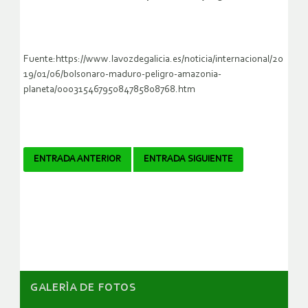
Fuente:https://www.lavozdegalicia.es/noticia/internacional/20
19/01/06/bolsonaro-maduro-peligro-amazonia-
planeta/00031546795084785808768.htm
Navegador
ENTRADA ANTERIOR
ENTRADA SIGUIENTE
de
artículos
GALERÌA DE FOTOS