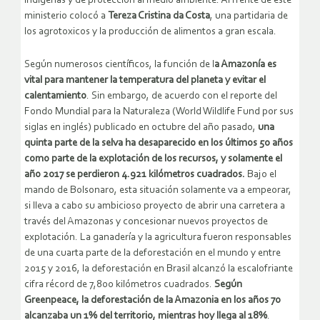
indígenas y de protección al medio ambiente. Al frente de este
ministerio colocó a
Tereza Cristina da Costa
, una partidaria de
los agrotoxicos y la producción de alimentos a gran escala.
Según numerosos científicos, la función de l
a Amazonía es
vital para mantener la temperatura del planeta y evitar el
calentamiento
. Sin embargo, de acuerdo con el reporte del
Fondo Mundial para la Naturaleza (World Wildlife Fund por sus
siglas en inglés) publicado en octubre del año pasado,
una
quinta parte de la selva ha desaparecido en los últimos 50 años
como parte de la explotación de los recursos, y solamente el
año 2017 se perdieron 4.921 kilómetros cuadrados.
Bajo el
mando de Bolsonaro, esta situación solamente va a empeorar,
si lleva a cabo su ambicioso proyecto de abrir una carretera a
través del Amazonas y concesionar nuevos proyectos de
explotación. La ganadería y la agricultura fueron responsables
de una cuarta parte de la deforestación en el mundo y entre
2015 y 2016, la deforestación en Brasil alcanzó la escalofriante
cifra récord de 7,800 kilómetros cuadrados.
Según
Greenpeace,
la deforestación de la Amazonia en los años 70
alcanzaba un 1% del territorio, mientras hoy llega al 18%
.