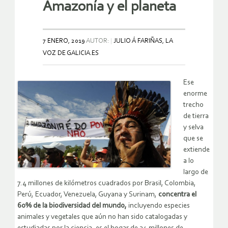
Amazonía y el planeta
7 ENERO, 2019
AUTOR:
JULIO Á FARIÑAS, LA
VOZ DE GALICIA.ES
Ese
enorme
trecho
de tierra
y selva
que se
extiende
a lo
largo de
7.4 millones de kilómetros cuadrados por Brasil, Colombia,
Perú, Ecuador, Venezuela, Guyana y Surinam,
concentra el
60% de la biodiversidad del mundo,
incluyendo especies
animales y vegetales que aún no han sido catalogadas y