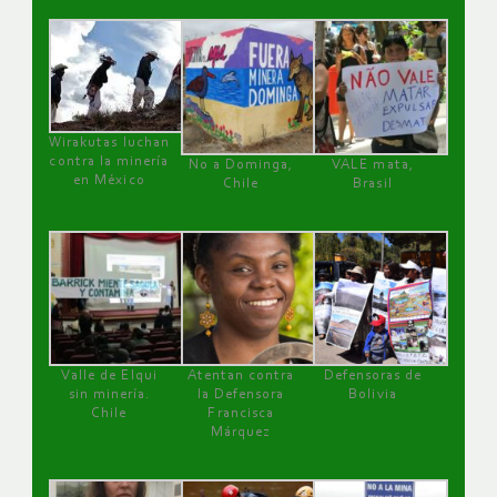
Wirakutas luchan
contra la minería
No a Dominga,
VALE mata,
en México
Chile
Brasil
Valle de Elqui
Atentan contra
Defensoras de
sin minería.
la Defensora
Bolivia
Chile
Francisca
Márquez