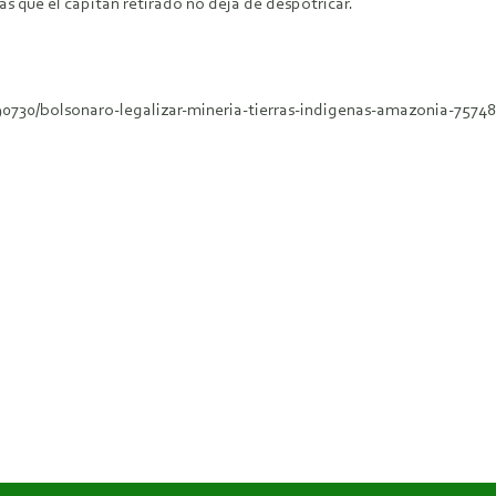
s que el capitán retirado no deja de despotricar.
90730/bolsonaro-legalizar-mineria-tierras-indigenas-amazonia-7574