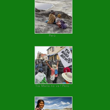
Perú
Tía María no va ! Perú