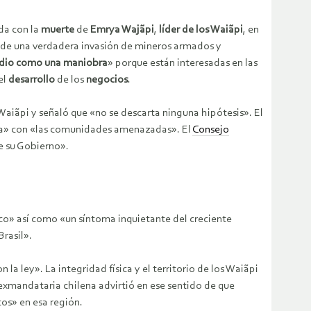
da con la
muerte
de
Emrya Wajãpi
,
líder de los Waiãpi
, en
io de una verdadera invasión de mineros armados y
indio como una maniobra
» porque están interesadas en las
el
desarrollo
de los
negocios
.
Waiãpi y señaló que «no se descarta ninguna hipótesis». El
ia» con «las comunidades amenazadas». El
Consejo
e su Gobierno».
gico» así como «un síntoma inquietante del creciente
Brasil».
 la ley». La integridad física y el territorio de los Waiãpi
 exmandataria chilena advirtió en ese sentido de que
tos» en esa región.