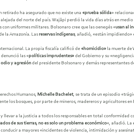
án retirado ha asegurado que no existe una
«prueba sólida
» relaciona
alejada del norte del país. Wajãpi perdió la vida días atrás en med
 con uniformes militares. Bolsonaro cree que las oenegés «
usan al 
 de la Amazonía. Las
reservas indígenas
, añadió, «están impidiendo» 
ternacional. La propia fiscalía calificó de
«homicidio»
la muerte de 
, denunció las «
políticas imprudentes»
del Gobierno y su «negligenc
 odio y agresión
del presidente Bolsonaro y demás representantes d
s Derechos Humanos,
Michelle Bachelet
, se trata de un episodio «trá
ente los bosques, por parte de mineros, madereros y agricultores en 
y llevar a la justicia a todos los responsables en total conformidad con
ados ​​de sus tierras, no es solo un problema económico
«, añadió. La
 conducir a mayores «incidentes de violencia, intimidación y asesina