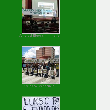
Valle del Elqui sin minería.
Orinoco, Venezuela