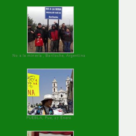
No a la minería , Bariloche, Argentina
PUEBLA, Pue, 27 Enero