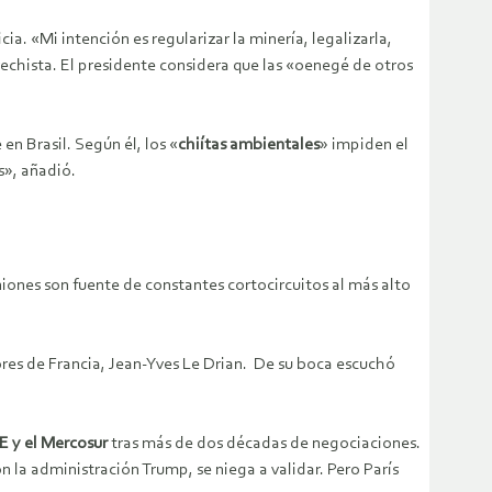
. «Mi intención es regularizar la minería, legalizarla,
echista. El presidente considera que las «oenegé de otros
n Brasil. Según él, los «
chiítas ambientales
» impiden el
s», añadió.
iones son fuente de constantes cortocircuitos al más alto
iores de Francia, Jean-Yves Le Drian. De su boca escuchó
UE y el Mercosur
tras más de dos décadas de negociaciones.
n la administración Trump, se niega a validar. Pero París