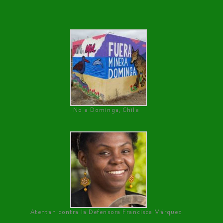
No a Dominga, Chile
Atentan contra la Defensora Francisca Márquez