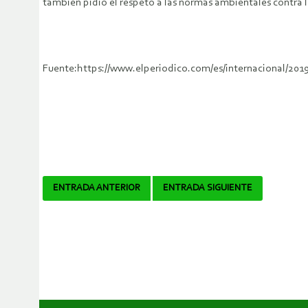
también pidió el respeto a las normas ambientales contra la
Fuente:https://www.elperiodico.com/es/internacional/201
Navegador
ENTRADA ANTERIOR
ENTRADA SIGUIENTE
de
artículos