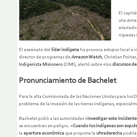
El capit
una zona 
ataviados
riquezas
El asesinato del
líder indígena
ha provoca estupor local e in
director de programas de
Amazon Watch
, Christian Poirier
Indigenista Misionero
(CIMI), alertó sobre «los
discursos de
Pronunciamiento de Bachelet
Para la alta Comisionada de las Naciones Unidas para lo
problema de la invasión de las tierras indígenas, especialm
Bachelet pidió a las autoridades «
investigar este incidente
se encuentran en peligro. «
Cuando los indígenas son expuls
la
apertura económica
que propone la
ultraderecha
podría