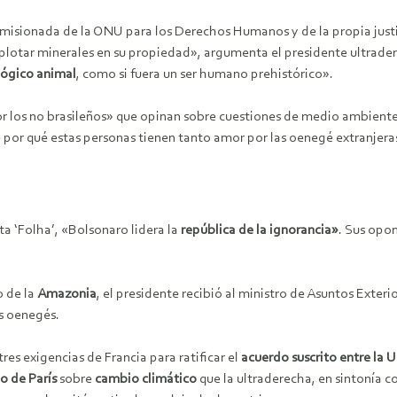
isionada de la ONU para los Derechos Humanos y de la propia justicia
xplotar minerales en su propiedad», argumenta el presidente ultrader
lógico animal
, como si fuera un ser humano prehistórico».
or
los no brasileños» que opinan sobre cuestiones de medio ambiente e
 por qué estas personas tienen tanto amor por las oenegé extranjera
ta ‘Folha’, «Bolsonaro lidera la
república de la ignorancia»
. Sus opon
o de la
Amazonia
, el presidente recibió al ministro de Asuntos Exter
as oenegés.
res exigencias de Francia para ratificar el
acuerdo suscrito entre la 
o de París
sobre
cambio climático
que la ultraderecha, en sintonía co