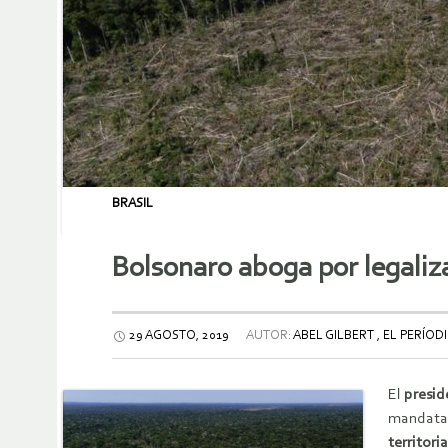
BRASIL
Bolsonaro aboga por legaliza
29 AGOSTO, 2019
AUTOR:
ABEL GILBERT , EL PERÍO
El
presid
mandatar
territori