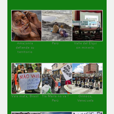
Amazonía
Perú
Valle del Elqui
defiende su
sin minería.
territorio
Vale mata, Brasil
Tía María no va !
Orinoco,
Perú
Venezuela