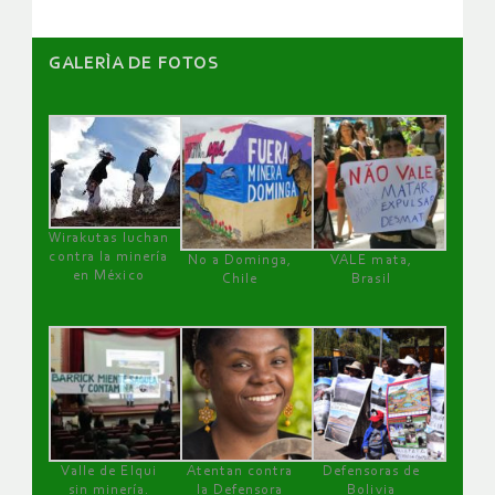
GALERÌA DE FOTOS
Wirakutas luchan
contra la minería
No a Dominga,
VALE mata,
en México
Chile
Brasil
Valle de Elqui
Atentan contra
Defensoras de
sin minería.
la Defensora
Bolivia