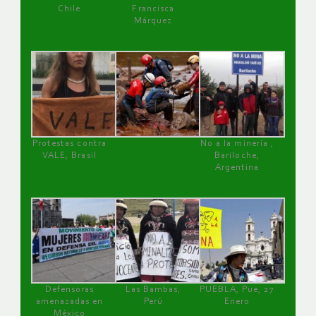
Chile
Francisca
Márquez
Protestas contra
No a la minería ,
VALE, Brasil
Bariloche,
Argentina
Defensoras
Las Bambas,
PUEBLA, Pue, 27
amenazadas en
Perú
Enero
México