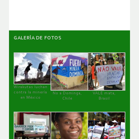
artículos
GALERÌA DE FOTOS
Wirakutas luchan
contra la minería
No a Dominga,
VALE mata,
en México
Chile
Brasil