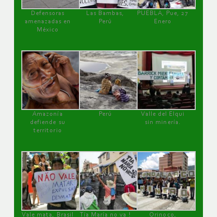
Defensoras
Las Bambas,
PUEBLA, Pue, 27
amenazadas en
Perú
Enero
México
Amazonía
Perú
Valle del Elqui
defiende su
sin minería.
territorio
Vale mata, Brasil
Tía María no va !
Orinoco,