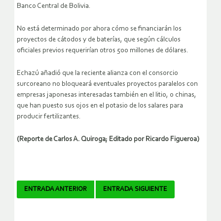
Banco Central de Bolivia.
No está determinado por ahora cómo se financiarán los
proyectos de cátodos y de baterías, que según cálculos
oficiales previos requerirían otros 500 millones de dólares.
Echazú añadió que la reciente alianza con el consorcio
surcoreano no bloqueará eventuales proyectos paralelos con
empresas japonesas interesadas también en el litio, o chinas,
que han puesto sus ojos en el potasio de los salares para
producir fertilizantes.
(Reporte de Carlos A. Quiroga; Editado por Ricardo Figueroa)
Navegador
ENTRADA ANTERIOR
ENTRADA SIGUIENTE
de