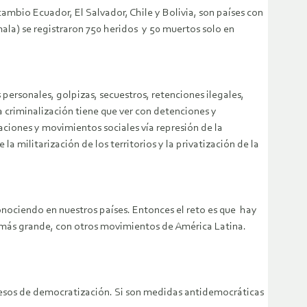
cambio Ecuador, El Salvador, Chile y Bolivia, son países con
ala) se registraron 750 heridos y 50 muertos solo en
 personales, golpizas, secuestros, retenciones ilegales,
a criminalización tiene que ver con detenciones y
aciones y movimientos sociales vía represión de la
a militarización de los territorios y la privatización de la
onociendo en nuestros países. Entonces el reto es que hay
o más grande, con otros movimientos de América Latina.
ocesos de democratización. Si son medidas antidemocráticas