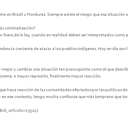
como en Brasil u Honduras. Siempre existe el riesgo que esa situación 
ás criminalización?
 fuera de la ley, cuando en realidad deben ser interpretados como p
encia creciente de atacar a los pueblos indígenas. Hoy en día son l
r mejor y cambiar una situación tan preocupante como el que describ
n teorema: a mayor represión, finalmente mayor reacción.
ue haya reacción de las comunidades afectados por las políticas de
y en ese contexto, tengo mucha confianza que más temprano que tar
&id_articulo=235227