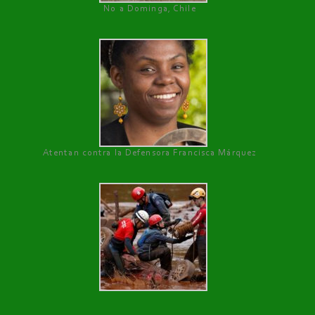
No a Dominga, Chile
Atentan contra la Defensora Francisca Márquez