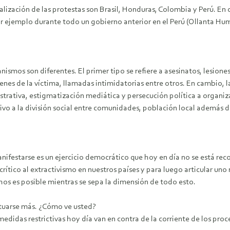
nalización de las protestas son Brasil, Honduras, Colombia y Perú. En 
r ejemplo durante todo un gobierno anterior en el Perú (Ollanta Hum
nismos son diferentes. El primer tipo se refiere a asesinatos, lesiones
enes de la víctima, llamadas intimidatorias entre otros. En cambio, l
istrativa, estigmatización mediática y persecución política a organiz
vo a la división social entre comunidades, población local además de l
nifestarse es un ejercicio democrático que hoy en día no se está rec
ítico al extractivismo en nuestros países y para luego articular un
hos es posible mientras se sepa la dimensión de todo esto.
centuarse más. ¿Cómo ve usted?
edidas restrictivas hoy día van en contra de la corriente de los pr