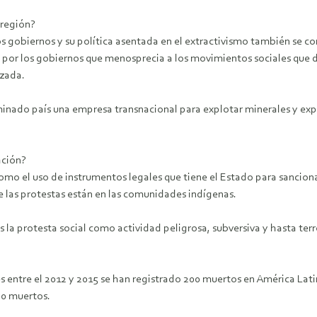
 región?
os gobiernos y su política asentada en el extractivismo también se c
 por los gobiernos que menosprecia a los movimientos sociales que 
izada.
nado país una empresa transnacional para explotar minerales y expl
ación?
mo el uso de instrumentos legales que tiene el Estado para sanciona
de las protestas están en las comunidades indígenas.
la protesta social como actividad peligrosa, subversiva y hasta terr
les entre el 2012 y 2015 se han registrado 200 muertos en América Lat
00 muertos.