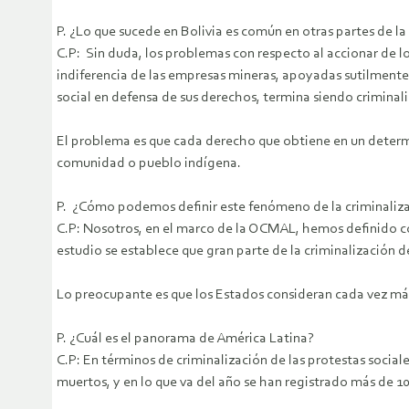
P. ¿Lo que sucede en Bolivia es común en otras partes de la
C.P: Sin duda, los problemas con respecto al accionar de l
indiferencia de las empresas mineras, apoyadas sutilmente
social en defensa de sus derechos, termina siendo criminal
El problema es que cada derecho que obtiene en un determi
comunidad o pueblo indígena.
P. ¿Cómo podemos definir este fenómeno de la criminaliz
C.P: Nosotros, en el marco de la OCMAL, hemos definido co
estudio se establece que gran parte de la criminalización 
Lo preocupante es que los Estados consideran cada vez más 
P. ¿Cuál es el panorama de América Latina?
C.P: En términos de criminalización de las protestas socia
muertos, y en lo que va del año se han registrado más de 1