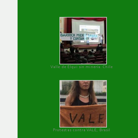
Valle de Elqui sin minería. Chile
Protestas contra VALE, Brasil