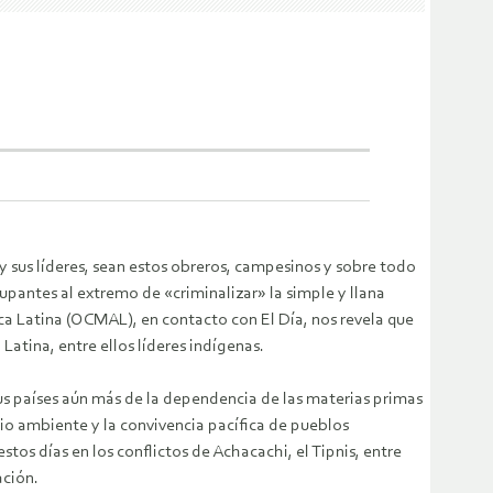
y sus líderes, sean estos obreros, campesinos y sobre todo
cupantes al extremo de «criminalizar» la simple y llana
ca Latina (OCMAL), en contacto con El Día, nos revela que
Latina, entre ellos líderes indígenas.
sus países aún más de la dependencia de las materias primas
io ambiente y la convivencia pacífica de pueblos
os días en los conflictos de Achacachi, el Tipnis, entre
ación.