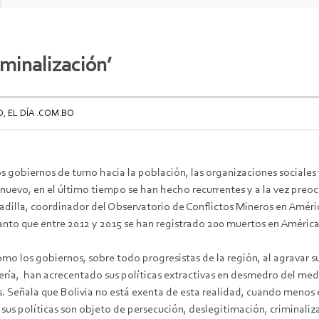
iminalización’
, EL DÍA .COM.BO
s gobiernos de turno hacia la población, las organizaciones sociales 
s nuevo, en el último tiempo se han hecho recurrentes y a la vez preo
Padilla, coordinador del Observatorio de Conflictos Mineros en Améri
tanto que entre 2012 y 2015 se han registrado 200 muertos en América 
ómo los gobiernos, sobre todo progresistas de la región, al agravar 
ería, han acrecentado sus políticas extractivas en desmedro del med
 Señala que Bolivia no está exenta de esta realidad, cuando menos est
sus políticas son objeto de persecución, deslegitimación, criminaliz