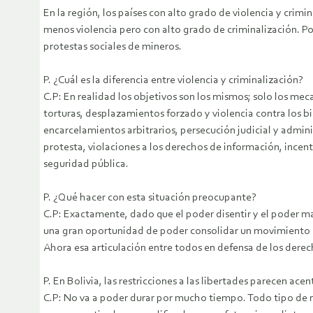
En la región, los países con alto grado de violencia y crimi
menos violencia pero con alto grado de criminalización. Po
protestas sociales de mineros.
P. ¿Cuál es la diferencia entre violencia y criminalización?
C.P: En realidad los objetivos son los mismos; solo los meca
torturas, desplazamientos forzado y violencia contra los bi
encarcelamientos arbitrarios, persecución judicial y admin
protesta, violaciones a los derechos de información, incenti
seguridad pública.
P. ¿Qué hacer con esta situación preocupante?
C.P: Exactamente, dado que el poder disentir y el poder ma
una gran oportunidad de poder consolidar un movimiento cr
Ahora esa articulación entre todos en defensa de los derec
P. En Bolivia, las restricciones a las libertades parecen a
C.P: No va a poder durar por mucho tiempo. Todo tipo de m