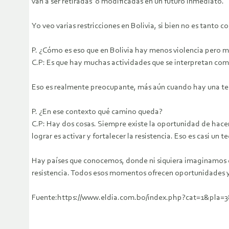
van a ser retiradas o modificadas en un futuro inmediato.
Yo veo varias restricciones en Bolivia, si bien no es tanto 
P. ¿Cómo es eso que en Bolivia hay menos violencia pero m
C.P: Es que hay muchas actividades que se interpretan como
Eso es realmente preocupante, más aún cuando hay una tend
P. ¿En ese contexto qué camino queda?
C.P: Hay dos cosas. Siempre existe la oportunidad de hace
lograr es activar y fortalecer la resistencia. Eso es casi u
Hay países que conocemos, donde ni siquiera imaginamos q
resistencia. Todos esos momentos ofrecen oportunidades 
Fuente:https://www.eldia.com.bo/index.php?cat=1&pla=3