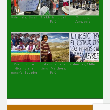
Vale mata, Brasil
Tía María no va !
Orinoco,
Perú
Venezuela
Pueblo Shuar
defensora de la
Caimanes, Chile
dice no a la
tierra, Melchora,
minería, Ecuador
Perú