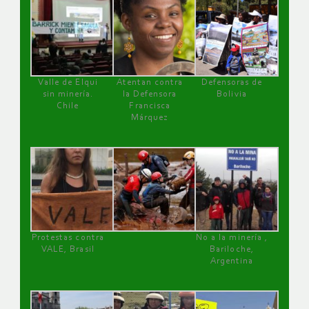
Valle de Elqui
Atentan contra
Defensoras de
sin minería.
la Defensora
Bolivia
Chile
Francisca
Márquez
Protestas contra
No a la minería ,
VALE, Brasil
Bariloche,
Argentina