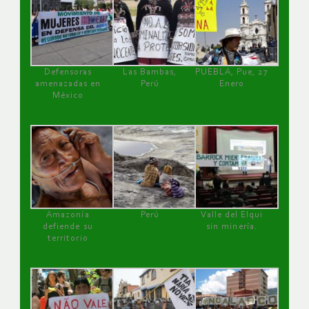
Defensoras
Las Bambas,
PUEBLA, Pue, 27
amenazadas en
Perú
Enero
México
Amazonía
Perú
Valle del Elqui
defiende su
sin minería.
territorio