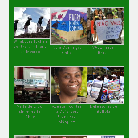
Wirakutas luchan
contra la minería
No a Dominga,
VALE mata,
en México
Chile
Brasil
Valle de Elqui
Atentan contra
Defensoras de
sin minería.
la Defensora
Bolivia
Chile
Francisca
Márquez