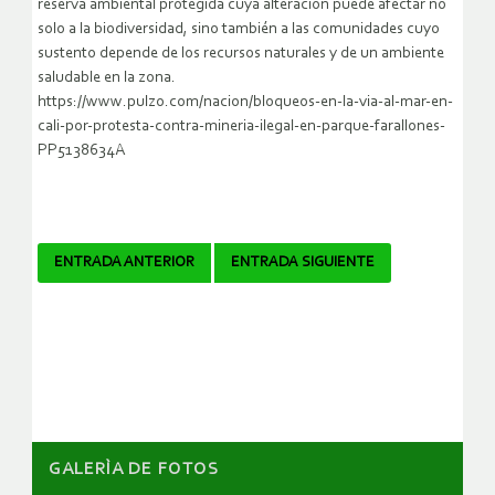
reserva ambiental protegida cuya alteración puede afectar no
solo a la biodiversidad, sino también a las comunidades cuyo
sustento depende de los recursos naturales y de un ambiente
saludable en la zona.
https://www.pulzo.com/nacion/bloqueos-en-la-via-al-mar-en-
cali-por-protesta-contra-mineria-ilegal-en-parque-farallones-
PP5138634A
Navegador
ENTRADA ANTERIOR
ENTRADA SIGUIENTE
de
artículos
GALERÌA DE FOTOS