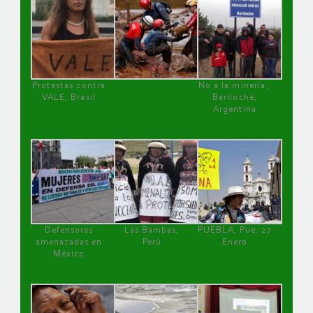
Protestas contra
No a la minería ,
VALE, Brasil
Bariloche,
Argentina
Defensoras
Las Bambas,
PUEBLA, Pue, 27
amenazadas en
Perú
Enero
México