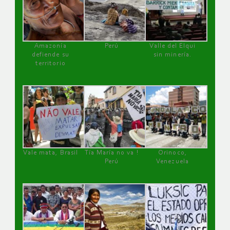
Amazonía
Perú
Valle del Elqui
defiende su
sin minería.
territorio
Vale mata, Brasil
Tía María no va !
Orinoco,
Perú
Venezuela