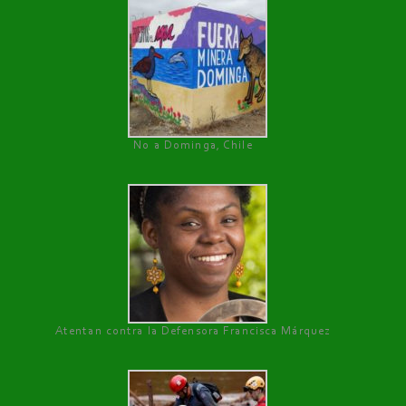
No a Dominga, Chile
Atentan contra la Defensora Francisca Márquez