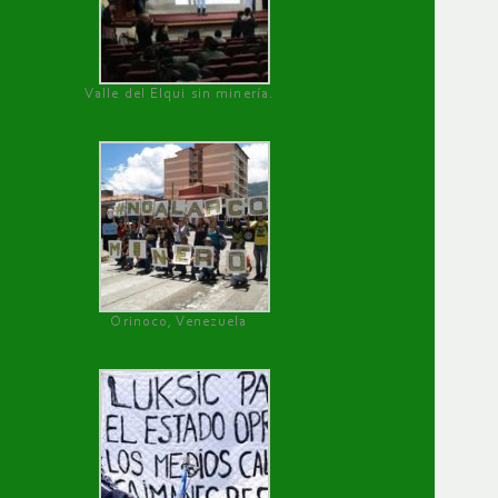
Valle del Elqui sin minería.
Orinoco, Venezuela