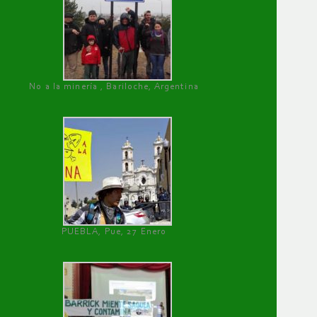
No a la minería , Bariloche, Argentina
PUEBLA, Pue, 27 Enero