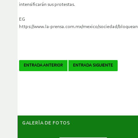
intensificarán sus protestas.
EG
https://www.la-prensa.com.mx/mexico/sociedad/bloquean
Navegador
ENTRADA ANTERIOR
ENTRADA SIGUIENTE
de
artículos
GALERÌA DE FOTOS