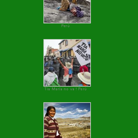
Perú
Tía María no va ! Perú