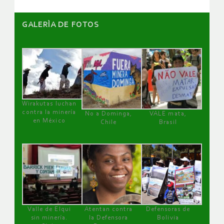
GALERÌA DE FOTOS
Wirakutas luchan
contra la minería
No a Dominga,
VALE mata,
en México
Chile
Brasil
Valle de Elqui
Atentan contra
Defensoras de
sin minería.
la Defensora
Bolivia