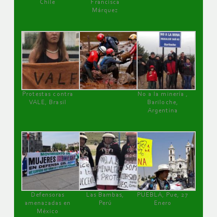
Chile
Francisca
Márquez
Protestas contra
No a la minería ,
VALE, Brasil
Bariloche,
Argentina
Defensoras
Las Bambas,
PUEBLA, Pue, 27
amenazadas en
Perú
Enero
México