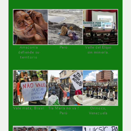
Amazonía
Perú
Valle del Elqui
defiende su
sin minería.
territorio
Vale mata, Brasil
Tía María no va !
Orinoco,
Perú
Venezuela