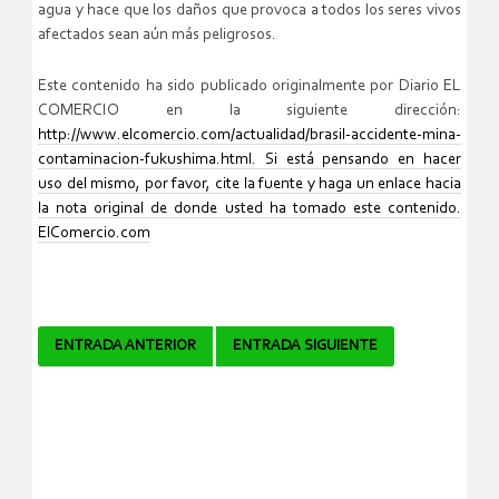
agua y hace que los daños que provoca a todos los seres vivos
afectados sean aún más peligrosos.
Este contenido ha sido publicado originalmente por Diario EL
COMERCIO en la siguiente dirección:
http://www.elcomercio.com/actualidad/brasil-accidente-mina-
contaminacion-fukushima.html. Si está pensando en hacer
uso del mismo, por favor, cite la fuente y haga un enlace hacia
la nota original de donde usted ha tomado este contenido.
ElComercio.com
Navegador
ENTRADA ANTERIOR
ENTRADA SIGUIENTE
de
artículos