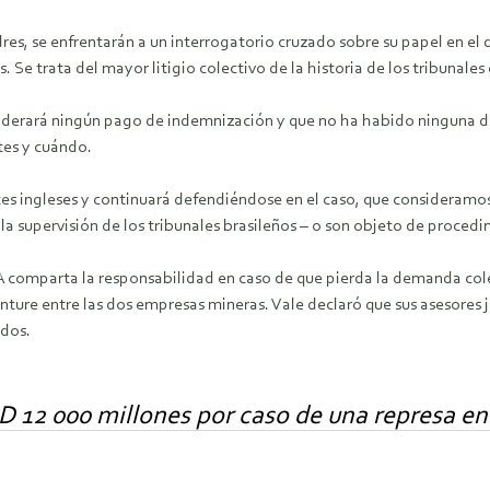
res, se enfrentarán a un interrogatorio cruzado sobre su papel en el
 trata del mayor litigio colectivo de la historia de los tribunales c
siderará ningún pago de indemnización y que no ha habido ninguna d
tes y cuándo.
 ingleses y continuará defendiéndose en el caso, que consideramos 
a supervisión de los tribunales brasileños – o son objeto de procedim
A comparta la responsabilidad en caso de que pierda la demanda cole
nture entre las dos empresas mineras. Vale declaró que sus asesores 
ados.
12 000 millones por caso de una represa en 