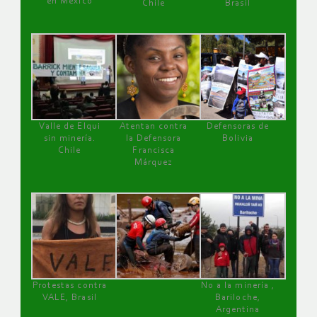
en México
Chile
Brasil
Valle de Elqui
Atentan contra
Defensoras de
sin minería.
la Defensora
Bolivia
Chile
Francisca
Márquez
Protestas contra
No a la minería ,
VALE, Brasil
Bariloche,
Argentina