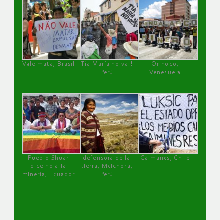
Vale mata, Brasil
Tía María no va !
Orinoco,
Perú
Venezuela
Pueblo Shuar
defensora de la
Caimanes, Chile
dice no a la
tierra, Melchora,
minería, Ecuador
Perú