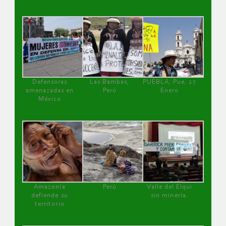
Defensoras
Las Bambas,
PUEBLA, Pue, 27
amenazadas en
Perú
Enero
México
Amazonía
Perú
Valle del Elqui
defiende su
sin minería.
territorio