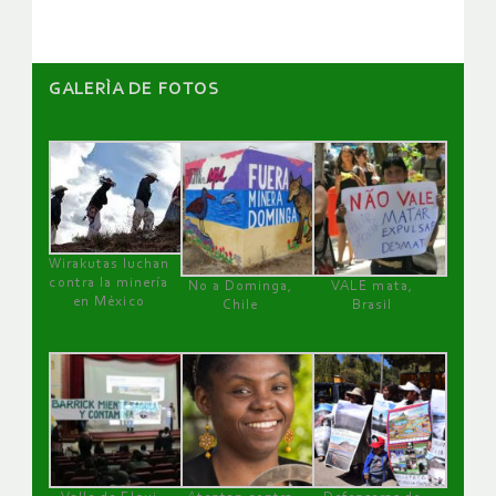
GALERÌA DE FOTOS
Wirakutas luchan
contra la minería
No a Dominga,
VALE mata,
en México
Chile
Brasil