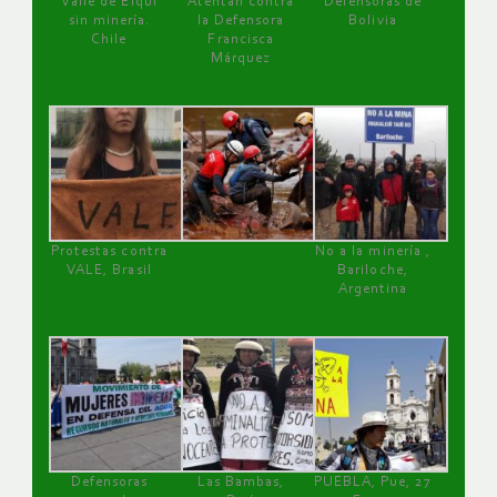
Valle de Elqui
Atentan contra
Defensoras de
sin minería.
la Defensora
Bolivia
Chile
Francisca
Márquez
Protestas contra
No a la minería ,
VALE, Brasil
Bariloche,
Argentina
Defensoras
Las Bambas,
PUEBLA, Pue, 27