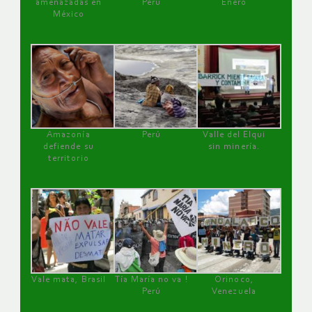
amenazadas en
Perú
Enero
México
Amazonía
Perú
Valle del Elqui
defiende su
sin minería.
territorio
Vale mata, Brasil
Tía María no va !
Orinoco,
Perú
Venezuela