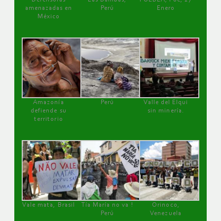
amenazadas en
Perú
Enero
México
Amazonía
Perú
Valle del Elqui
defiende su
sin minería.
territorio
Vale mata, Brasil
Tía María no va !
Orinoco,
Perú
Venezuela