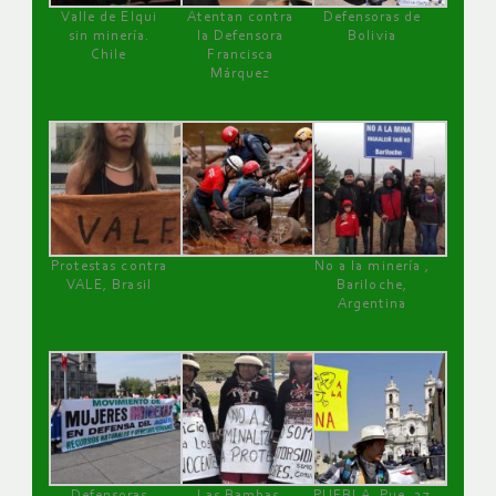
Valle de Elqui
Atentan contra
Defensoras de
sin minería.
la Defensora
Bolivia
Chile
Francisca
Márquez
Protestas contra
No a la minería ,
VALE, Brasil
Bariloche,
Argentina
Defensoras
Las Bambas,
PUEBLA, Pue, 27