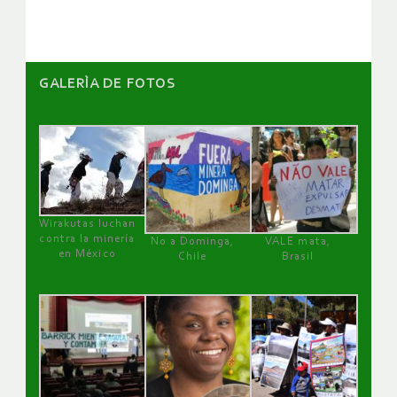
GALERÌA DE FOTOS
Wirakutas luchan
contra la minería
No a Dominga,
VALE mata,
en México
Chile
Brasil