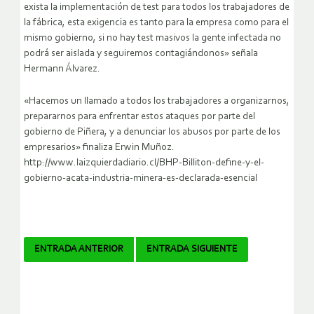
exista la implementación de test para todos los trabajadores de
la fábrica, esta exigencia es tanto para la empresa como para el
mismo gobierno, si no hay test masivos la gente infectada no
podrá ser aislada y seguiremos contagiándonos» señala
Hermann Álvarez.
«Hacemos un llamado a todos los trabajadores a organizarnos,
prepararnos para enfrentar estos ataques por parte del
gobierno de Piñera, y a denunciar los abusos por parte de los
empresarios» finaliza Erwin Muñoz.
http://www.laizquierdadiario.cl/BHP-Billiton-define-y-el-
gobierno-acata-industria-minera-es-declarada-esencial
Navegador
ENTRADA ANTERIOR
ENTRADA SIGUIENTE
de
artículos