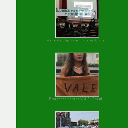
Valle de Elqui sin minería. Chile
Protestas contra VALE, Brasil