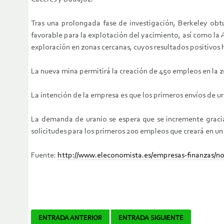
Tras una prolongada fase de investigación, Berkeley obt
favorable para la explotación del yacimiento, así como la
exploración en zonas cercanas, cuyos resultados positivos 
La nueva mina permitirá la creación de 450 empleos en la z
La intención de la empresa es que los primeros envíos de u
La demanda de uranio se espera que se incremente gracias
solicitudes para los primeros 200 empleos que creará en u
Fuente:
http://www.eleconomista.es/empresas-finanzas/not
Navegador
ENTRADA ANTERIOR
ENTRADA SIGUIENTE