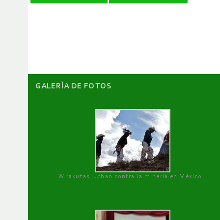
de
artículos
GALERÌA DE FOTOS
Wirakutas luchan contra la minería en México