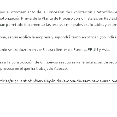
uvo el otorgamiento de la Concesión de Explotación «Retortillo-
 Autorización Previa de la Planta de Proceso como Instalación Radia
han permitido incrementar las reservas minerales explotables y estim
ona, según explica la empresa y supondrá también otros 2.700 indire
ranio se produzcan en 2018 para clientes de Europa, EEUU y Asia.
 a la construcción de 65 nuevos reactores ya la intención de red
n proceso en el que ha trabajado Adecco.
icias/7894628/10/16/berkeley-inicia-la-obra-de-su-mina-de-uranio