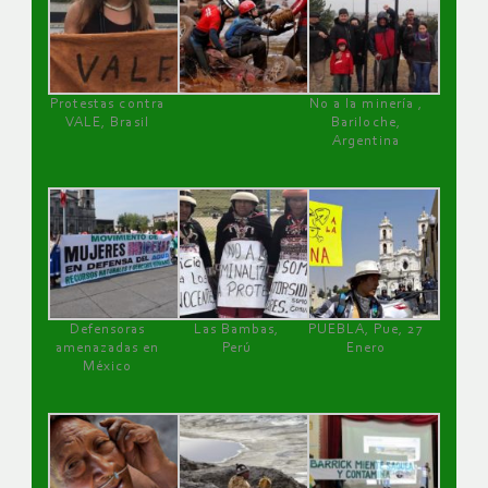
Protestas contra
No a la minería ,
VALE, Brasil
Bariloche,
Argentina
Defensoras
Las Bambas,
PUEBLA, Pue, 27
amenazadas en
Perú
Enero
México