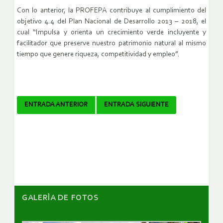
Con lo anterior, la PROFEPA contribuye al cumplimiento del
objetivo 4.4 del Plan Nacional de Desarrollo 2013 – 2018, el
cual “Impulsa y orienta un crecimiento verde incluyente y
facilitador que preserve nuestro patrimonio natural al mismo
tiempo que genere riqueza, competitividad y empleo”.
Navegador
ENTRADA ANTERIOR
ENTRADA SIGUIENTE
de
artículos
GALERÌA DE FOTOS