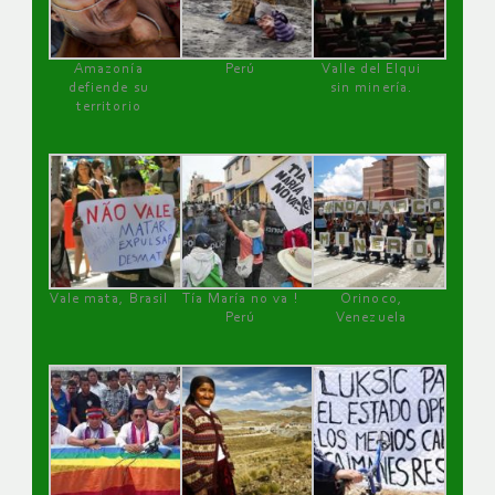
Amazonía
Perú
Valle del Elqui
defiende su
sin minería.
territorio
Vale mata, Brasil
Tía María no va !
Orinoco,
Perú
Venezuela