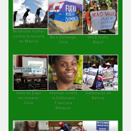
Wirakutas luchan
contra la minería
No a Dominga,
VALE mata,
en México
Chile
Brasil
Valle de Elqui
Atentan contra
Defensoras de
sin minería.
la Defensora
Bolivia
Chile
Francisca
Márquez