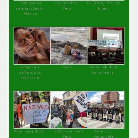
Defensoras
Las Bambas,
PUEBLA, Pue, 27
amenazadas en
Perú
Enero
México
Amazonía
Perú
Valle del Elqui
defiende su
sin minería.
territorio
Vale mata, Brasil
Tía María no va !
Orinoco,
Perú
Venezuela