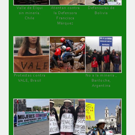
Valle de Elqui
Atentan contra
Defensoras de
sin minería.
la Defensora
Bolivia
Chile
Francisca
Márquez
Protestas contra
No a la minería ,
VALE, Brasil
Bariloche,
Argentina