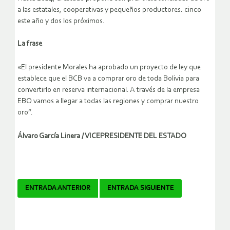
a las estatales, cooperativas y pequeños productores. cinco
este año y dos los próximos.
La frase
«El presidente Morales ha aprobado un proyecto de ley que
establece que el BCB va a comprar oro de toda Bolivia para
convertirlo en reserva internacional. A través de la empresa
EBO vamos a llegar a todas las regiones y comprar nuestro
oro”.
Álvaro García Linera / VICEPRESIDENTE DEL ESTADO
Navegador
ENTRADA ANTERIOR
ENTRADA SIGUIENTE
de