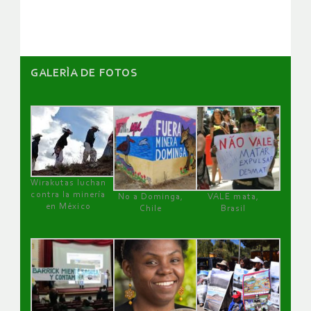
artículos
GALERÌA DE FOTOS
Wirakutas luchan
contra la minería
No a Dominga,
VALE mata,
en México
Chile
Brasil