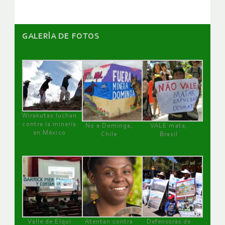
GALERÌA DE FOTOS
Wirakutas luchan
contra la minería
No a Dominga,
VALE mata,
en México
Chile
Brasil
Valle de Elqui
Atentan contra
Defensoras de