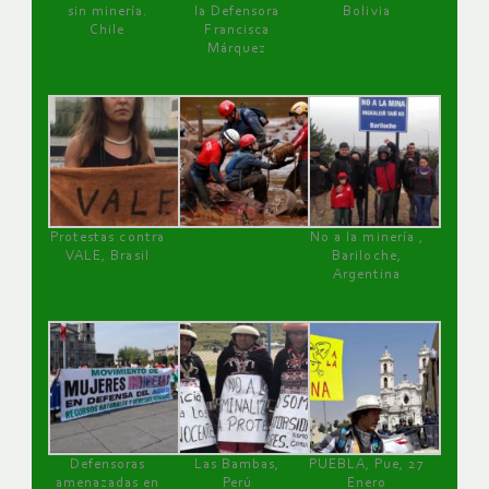
sin minería.
la Defensora
Bolivia
Chile
Francisca
Márquez
Protestas contra
No a la minería ,
VALE, Brasil
Bariloche,
Argentina
Defensoras
Las Bambas,
PUEBLA, Pue, 27
amenazadas en
Perú
Enero