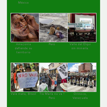
México
Amazonía
Perú
Valle del Elqui
defiende su
sin minería.
territorio
Vale mata, Brasil
Tía María no va !
Orinoco,
Perú
Venezuela