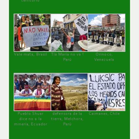
territorio
Vale mata, Brasil
Tía María no va !
Orinoco,
Perú
Venezuela
Pueblo Shuar
defensora de la
Caimanes, Chile
dice no a la
tierra, Melchora,
minería, Ecuador
Perú