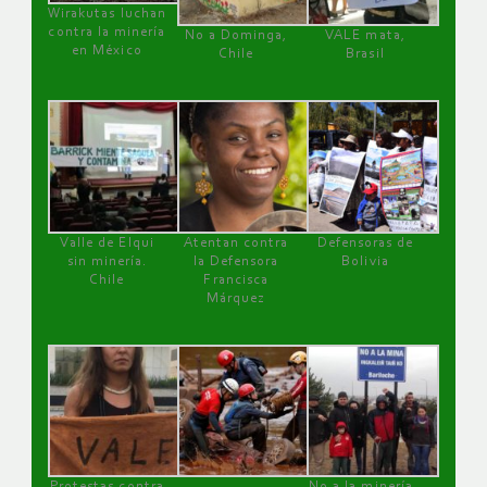
Wirakutas luchan
contra la minería
No a Dominga,
VALE mata,
en México
Chile
Brasil
Valle de Elqui
Atentan contra
Defensoras de
sin minería.
la Defensora
Bolivia
Chile
Francisca
Márquez
Protestas contra
No a la minería ,