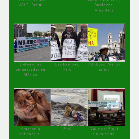
VALE, Brasil
Bariloche,
Argentina
Defensoras
Las Bambas,
PUEBLA, Pue, 27
amenazadas en
Perú
Enero
México
Amazonía
Perú
Valle del Elqui
defiende su
sin minería.