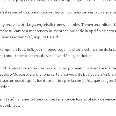
mbién de su proyecto Donlin, JV con Novagold, que consiste en la con
 estas iniciativas, para observar las condiciones de mercado y evaluar
 una vida útil larga en jurisdicciones estables. Tienen una influencia 
empresa. Vamos a mantener y aumentar el valor de la opción de estos
jorar su economía”, explica Barrick.
empina a los US$8.500 millones, según la última estimación de la c
as condiciones de mercado y de inversión lo justifiquen.
roblemas en relación con Casale, como por ejemplo la existencia de
leodoro Moscoso, a enviar una carta al servicio de Evaluación Ambien
 situación que después fue desmentida por la compañía, que asegur
erior.
amitación ambiental para contestar el tercer Icsara, plazo que vence
ios públicos.