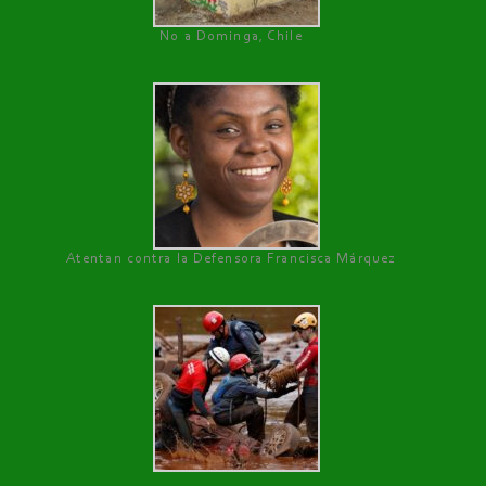
No a Dominga, Chile
Atentan contra la Defensora Francisca Márquez