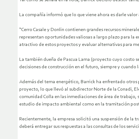
Tal como se señala en la nota, Barrick decidió desistir ta
La compañía informó que lo que viene ahora es darle valor a
“Cerro Casale y Donlin contienen grandes recursos minerales y
representan oportunidades valiosas a largo plazo para la 
atractivo de estos proyectos y evaluar alternativas para me
La también dueña de Pascua Lama (proyecto cuyo costo se 
decisiones de construcción en el futuro, siempre y cuando l
Además del tema energético, Barrick ha enfrentado otros p
proyecto, lo que llevó al subdirector Norte de la Conadi, E
comunidad Colla en las inmediaciones de área de trabajo,
estudio de impacto ambiental como en la tramitación post
Recientemente, la empresa solicitó una suspensión de la tr
deberá entregar sus respuestas a las consultas de los servic