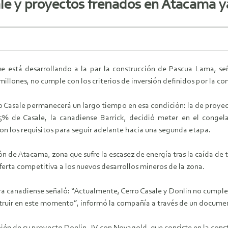
le y proyectos frenados en Atacama y
 está desarrollando a la par la construcción de Pascua Lama, seña
millones, no cumple con los criterios de inversión definidos por la c
o Casale permanecerá un largo tiempo en esa condición: la de proyec
% de Casale, la canadiense Barrick, decidió meter en el congelad
on los requisitos para seguir adelante hacia una segunda etapa.
ión de Atacama, zona que sufre la escasez de energía tras la caída de 
erta competitiva a los nuevos desarrollos mineros de la zona.
era canadiense señaló: “Actualmente, Cerro Casale y Donlin no cumplen
struir en este momento”, informó la compañía a través de un documen