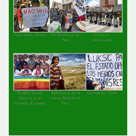
Vale mata, Brasil
Tía María no va !
Orinoco,
Perú
Venezuela
Pueblo Shuar
defensora de la
Caimanes, Chile
dice no a la
tierra, Melchora,
minería, Ecuador
Perú