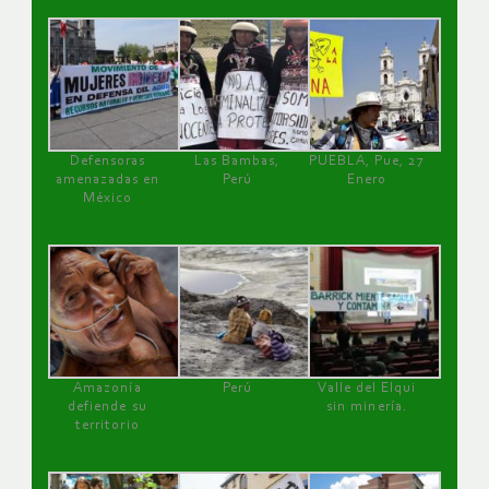
Defensoras
Las Bambas,
PUEBLA, Pue, 27
amenazadas en
Perú
Enero
México
Amazonía
Perú
Valle del Elqui
defiende su
sin minería.
territorio