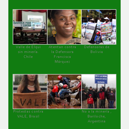
Valle de Elqui
Atentan contra
Defensoras de
sin minería.
la Defensora
Bolivia
Chile
Francisca
Márquez
Protestas contra
No a la minería ,
VALE, Brasil
Bariloche,
Argentina