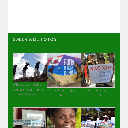
artículos
GALERÌA DE FOTOS
Wirakutas luchan
contra la minería
No a Dominga,
VALE mata,
en México
Chile
Brasil