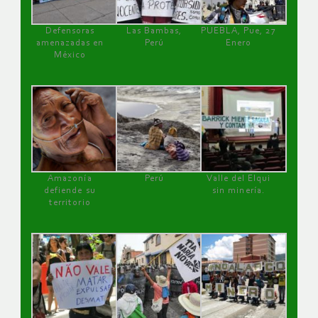
Defensoras
Las Bambas,
PUEBLA, Pue, 27
amenazadas en
Perú
Enero
México
Amazonía
Perú
Valle del Elqui
defiende su
sin minería.
territorio