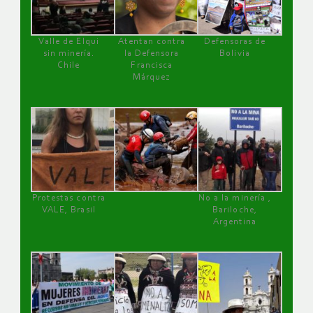
Valle de Elqui
Atentan contra
Defensoras de
sin minería.
la Defensora
Bolivia
Chile
Francisca
Márquez
Protestas contra
No a la minería ,
VALE, Brasil
Bariloche,
Argentina