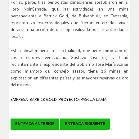
Por su parte, tres periodistas canadienses sostubieron en el
libro NoirCanadá, que las actividades en una mina
perteneciente a Barrick Gold, de Bulyanhulu, en Tanzania,
murieron 50 mineros ilegales que fueron enterrados vivos
durante una acción de desalojo realizada por las autoridades
locales.
Esta colosal minera en la actualidad, que tiene como uno de
sus directores venezolano Gustavo Cisneros, y fichó
recientemente al expresidente del Gobierno José María Aznar
como miembro del consejo asesor, tiene 26 minas en
explotación en diferentes países y las mayores reservas de oro
del mundo.
EMPRESA: BARRICK GOLD
,
PROYECTO: PASCUA LAMA
Navegador
ENTRADA ANTERIOR
ENTRADA SIGUIENTE
de