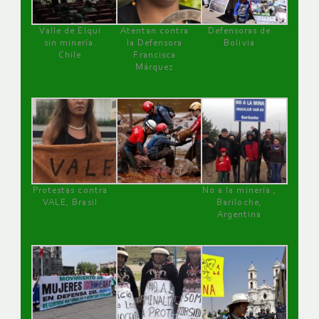
Valle de Elqui
Atentan contra
Defensoras de
sin minería.
la Defensora
Bolivia
Chile
Francisca
Márquez
Protestas contra
No a la minería ,
VALE, Brasil
Bariloche,
Argentina