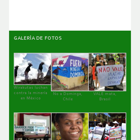
artículos
GALERÌA DE FOTOS
Wirakutas luchan
contra la minería
No a Dominga,
VALE mata,
en México
Chile
Brasil