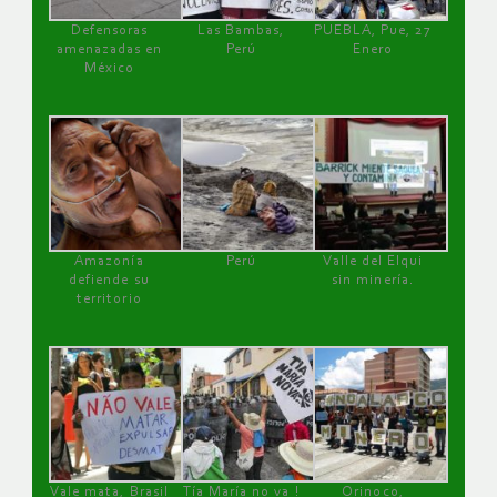
Defensoras
Las Bambas,
PUEBLA, Pue, 27
amenazadas en
Perú
Enero
México
Amazonía
Perú
Valle del Elqui
defiende su
sin minería.
territorio
Vale mata, Brasil
Tía María no va !
Orinoco,