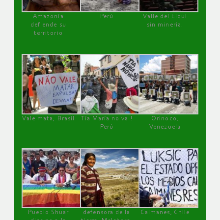
Amazonía
Perú
Valle del Elqui
defiende su
sin minería.
territorio
Vale mata, Brasil
Tía María no va !
Orinoco,
Perú
Venezuela
Pueblo Shuar
defensora de la
Caimanes, Chile