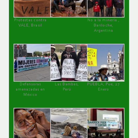
Protestas contra
No a la minería ,
VALE, Brasil
Bariloche,
Argentina
Defensoras
Las Bambas,
PUEBLA, Pue, 27
amenazadas en
Perú
Enero
México