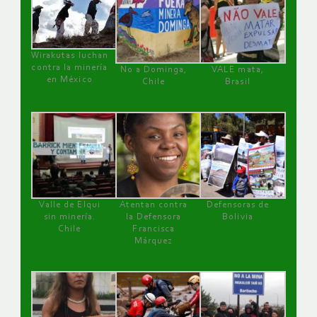
Wirakutas luchan
contra la minería
No a Dominga,
VALE mata,
en México
Chile
Brasil
Valle de Elqui
Atentan contra
Defensoras de
sin minería.
la Defensora
Bolivia
Chile
Francisca
Márquez