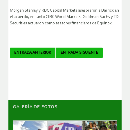
Morgan Stanley y RBC Capital Markets asesoraron a Barrick en
el acuerdo, en tanto CIBC World Markets, Goldman Sachs y TD
Securities actuaron como asesores financieros de Equinox.
Navegador
ENTRADA ANTERIOR
ENTRADA SIGUIENTE
de
artículos
GALERÌA DE FOTOS