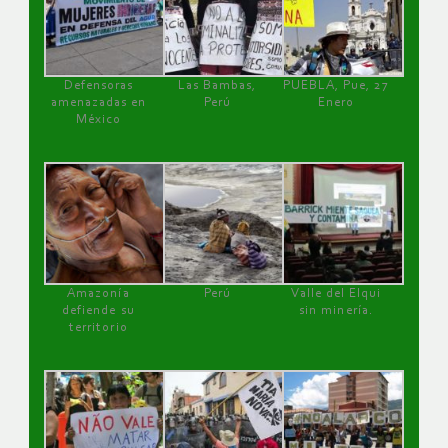
Defensoras
Las Bambas,
PUEBLA, Pue, 27
amenazadas en
Perú
Enero
México
Amazonía
Perú
Valle del Elqui
defiende su
sin minería.
territorio