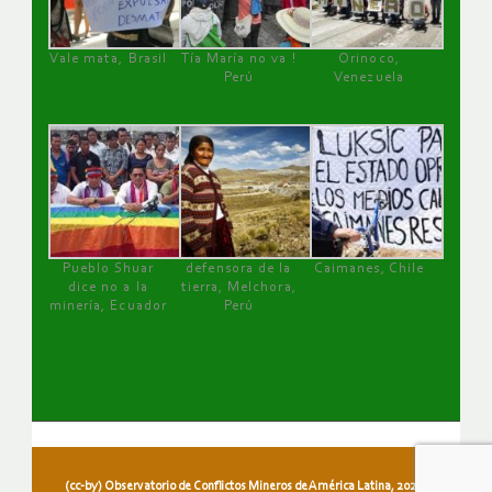
Vale mata, Brasil
Tía María no va !
Orinoco,
Perú
Venezuela
Pueblo Shuar
defensora de la
Caimanes, Chile
dice no a la
tierra, Melchora,
minería, Ecuador
Perú
(cc-by) Observatorio de Conflictos Mineros de América Latina, 2026