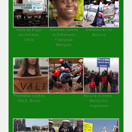
Valle de Elqui
Atentan contra
Defensoras de
sin minería.
la Defensora
Bolivia
Chile
Francisca
Márquez
Protestas contra
No a la minería ,
VALE, Brasil
Bariloche,
Argentina