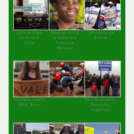
Valle de Elqui
Atentan contra
Defensoras de
sin minería.
la Defensora
Bolivia
Chile
Francisca
Márquez
Protestas contra
No a la minería ,
VALE, Brasil
Bariloche,
Argentina