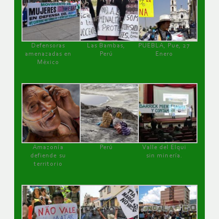
Defensoras
Las Bambas,
PUEBLA, Pue, 27
amenazadas en
Perú
Enero
México
Amazonía
Perú
Valle del Elqui
defiende su
sin minería.
territorio