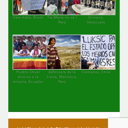
Vale mata, Brasil
Tía María no va !
Orinoco,
Perú
Venezuela
Pueblo Shuar
defensora de la
Caimanes, Chile
dice no a la
tierra, Melchora,
minería, Ecuador
Perú