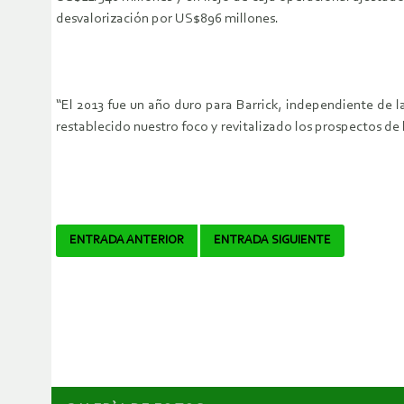
desvalorización por US$896 millones.
“El 2013 fue un año duro para Barrick, independiente de l
restablecido nuestro foco y revitalizado los prospectos de
Navegador
ENTRADA ANTERIOR
ENTRADA SIGUIENTE
de
artículos