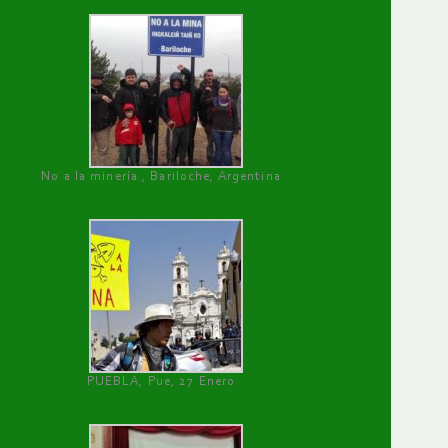
No a la minería , Bariloche, Argentina
PUEBLA, Pue, 27 Enero