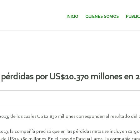
SALTAR AL CONTENIDO.
INICIO
QUIENES SOMOS
PUBLI
a pérdidas por US$10.370 millones en 
013, de los cuales US$2.830 millones corresponden al resultado del c
 2013, la compañía precisó que en las pérdidas netas se incluyen car
o de US$4.360 millones. En el caso de Pascua Lama, la compañía can