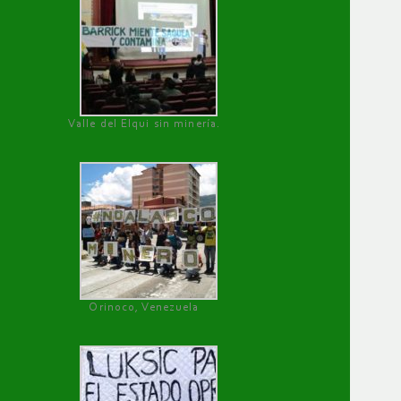
Valle del Elqui sin minería.
Orinoco, Venezuela