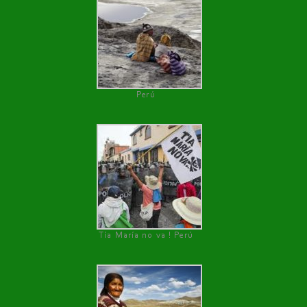
Perú
Tía María no va ! Perú