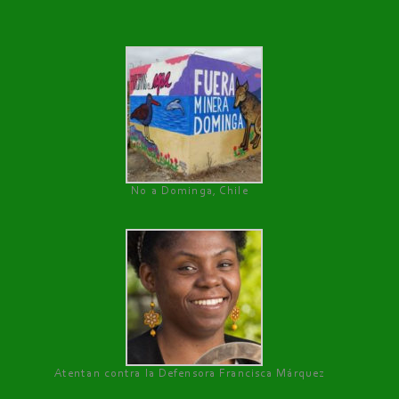
No a Dominga, Chile
Atentan contra la Defensora Francisca Márquez