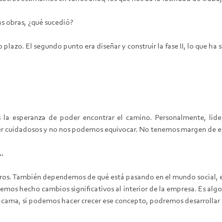
as obras, ¿qué sucedió?
o plazo. El segundo punto era diseñar y construir la fase II, lo que 
la esperanza de poder encontrar el camino. Personalmente, lide
er cuidadosos y no nos podemos equivocar. No tenemos margen de er
…
ros. También dependemos de qué está pasando en el mundo social, 
emos hecho cambios significativos al interior de la empresa. Es alg
acama, si podemos hacer crecer ese concepto, podremos desarrollar 