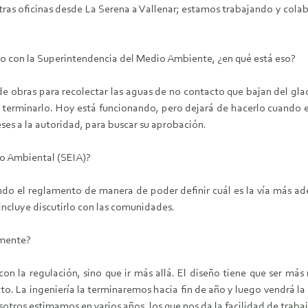
ras oficinas desde La Serena a Vallenar; estamos trabajando y colab
ado con la Superintendencia del Medio Ambiente, ¿en qué está eso?
obras para recolectar las aguas de no contacto que bajan del glaci
erminarlo. Hoy está funcionando, pero dejará de hacerlo cuando est
ses a la autoridad, para buscar su aprobación.
to Ambiental (SEIA)?
ando el reglamento de manera de poder definir cuál es la vía más a
 incluye discutirlo con las comunidades.
lmente?
con la regulación, sino que ir más allá. El diseño tiene que ser má
cto. La ingeniería la terminaremos hacia fin de año y luego vendrá 
otros estimamos en varios años, los que nos da la facilidad de trabaj