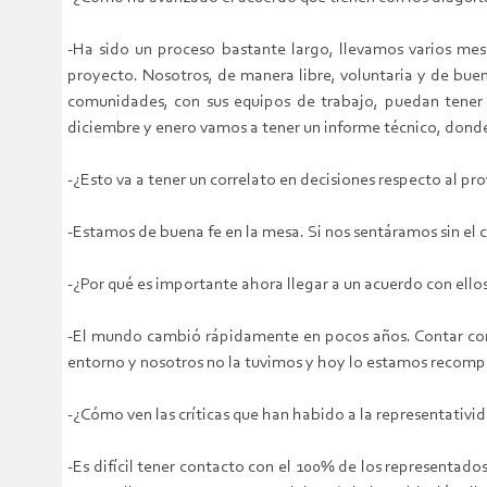
-Ha sido un proceso bastante largo, llevamos varios me
proyecto. Nosotros, de manera libre, voluntaria y de bu
comunidades, con sus equipos de trabajo, puedan tener 
diciembre y enero vamos a tener un informe técnico, dond
-¿Esto va a tener un correlato en decisiones respecto al pr
-Estamos de buena fe en la mesa. Si nos sentáramos sin el
-¿Por qué es importante ahora llegar a un acuerdo con ello
-El mundo cambió rápidamente en pocos años. Contar con 
entorno y nosotros no la tuvimos y hoy lo estamos recom
-¿Cómo ven las críticas que han habido a la representativi
-Es difícil tener contacto con el 100% de los representad