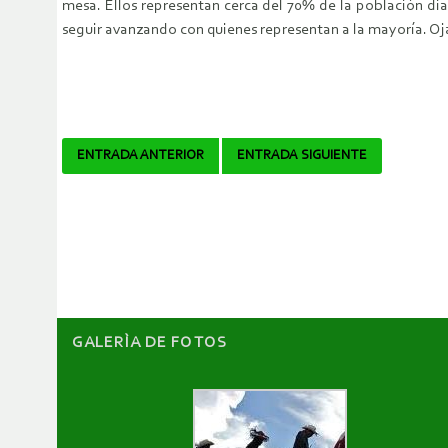
mesa. Ellos representan cerca del 70% de la población dia
seguir avanzando con quienes representan a la mayoría. Oja
Navegador
ENTRADA ANTERIOR
ENTRADA SIGUIENTE
de
artículos
GALERÌA DE FOTOS