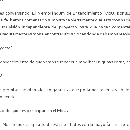
ses conversando. El Memorándum de Entendimiento (MoU, por sus si
ena fe, hemos comenzado a mostrar abiertamente qué estamos haci
una visión independiente del proyecto, para que hagan comentario
e seguramente vamos a encontrar situaciones donde debemos resolve
oyecto?
 convencimiento de que vamos a tener que modificar algunas cosas, n
s?
permisos ambientales no garantiza que podamos tener la viabilida
poniendo.
dad de quienes participan en el MoU?
os. Nos hemos asegurado de estar sentados con la mayoría. En la pr