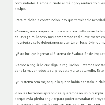
comunidades. Hemos iniciado el diálogo y reubicado nuest
equipo.
-Para reiniciar la construcción, hay que terminar lo acord
-Primero, nos comprometimos a un desarrollo inmediato de 
de US$ 50 millones y nos demoramos casi nueve meses en t
ingeniería y se lo deberíamos presentar en los próximos me
-¿Esto incluye ingresar al Sistema de Evaluación de Impac
-Vamos a seguir lo que diga la regulación. Estamos revis
darle la mayor robustez al proyecto y a su desarrollo. Esto
-¿El sistema será mejor que lo que se había pensado inicia
-Con las lecciones aprendidas, queremos no solo cumplir 
porque es la piedra angular para poder destrabar el proye
permisos y cuánto en la construcción, es un proceso que nos