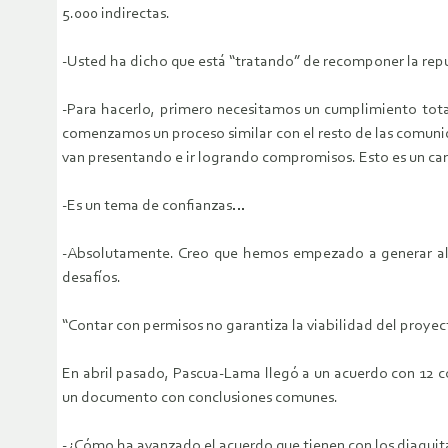
5.000 indirectas.
-Usted ha dicho que está “tratando” de recomponer la rep
-Para hacerlo, primero necesitamos un cumplimiento total
comenzamos un proceso similar con el resto de las comunid
van presentando e ir logrando compromisos. Esto es un ca
-Es un tema de confianzas…
-Absolutamente. Creo que hemos empezado a generar alg
desafíos.
“Contar con permisos no garantiza la viabilidad del proyec
En abril pasado, Pascua-Lama llegó a un acuerdo con 12 
un documento con conclusiones comunes.
-¿Cómo ha avanzado el acuerdo que tienen con los diaguit