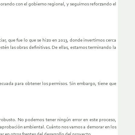
orando con el gobierno regional, y seguimos reforzando el
ar, que fue lo que se hizo en 2013, donde invertimos cerca
én las obras definitivas. De ellas, estamos terminando la
decuada para obtener los permisos. Sin embargo, tiene que
s robusto. No podemos tener ningún error en este proceso,
la aprobación ambiental. Cuánto nos vamos a demorar en los
ar en otros frentes del desarrollo del proyecto.