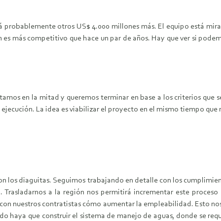
rá probablemente otros US$ 4.000 millones más. El equipo está mira
ón es más competitivo que hace un par de años. Hay que ver si podem
stamos en la mitad y queremos terminar en base a los criterios que 
a ejecución. La idea es viabilizar el proyecto en el mismo tiempo qu
n los diaguitas. Seguimos trabajando en detalle con los cumplimien
lá. Trasladarnos a la región nos permitirá incrementar este proce
n nuestros contratistas cómo aumentar la empleabilidad. Esto nos va
o haya que construir el sistema de manejo de aguas, donde se reque