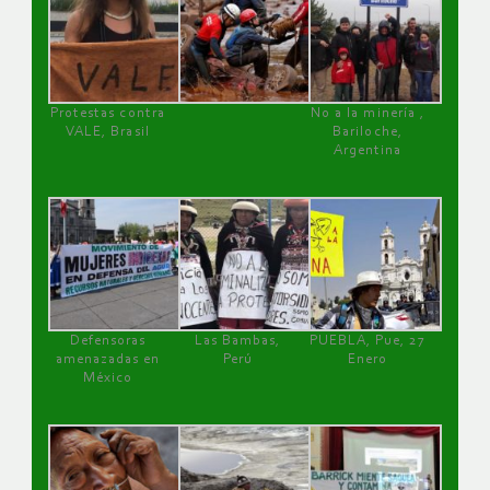
Protestas contra
No a la minería ,
VALE, Brasil
Bariloche,
Argentina
Defensoras
Las Bambas,
PUEBLA, Pue, 27
amenazadas en
Perú
Enero
México