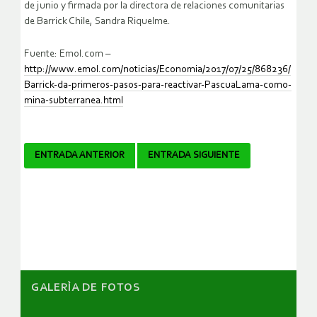
de junio y firmada por la directora de relaciones comunitarias
de Barrick Chile, Sandra Riquelme.
Fuente: Emol.com –
http://www.emol.com/noticias/Economia/2017/07/25/868236/
Barrick-da-primeros-pasos-para-reactivar-PascuaLama-como-
mina-subterranea.html
Navegador
ENTRADA ANTERIOR
ENTRADA SIGUIENTE
de
artículos
GALERÌA DE FOTOS