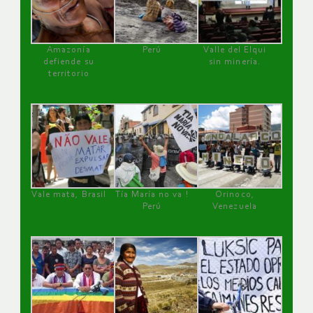
Amazonía
Perú
Valle del Elqui
defiende su
sin minería.
territorio
Vale mata, Brasil
Tía María no va !
Orinoco,
Perú
Venezuela