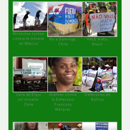
Wirakutas luchan
contra la minería
No a Dominga,
VALE mata,
en México
Chile
Brasil
Valle de Elqui
Atentan contra
Defensoras de
sin minería.
la Defensora
Bolivia
Chile
Francisca
Márquez