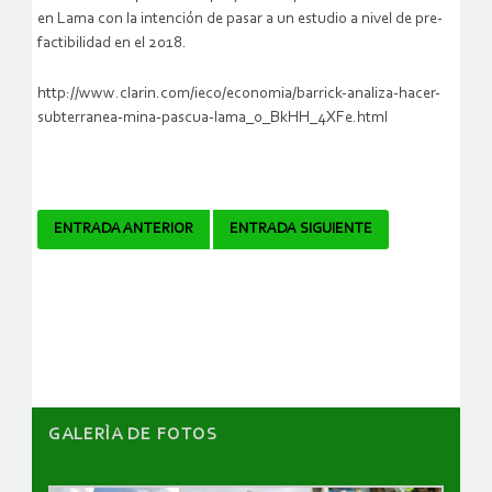
en Lama con la intención de pasar a un estudio a nivel de pre-
factibilidad en el 2018.
http://www.clarin.com/ieco/economia/barrick-analiza-hacer-
subterranea-mina-pascua-lama_0_BkHH_4XFe.html
Navegador
ENTRADA ANTERIOR
ENTRADA SIGUIENTE
de
artículos
GALERÌA DE FOTOS