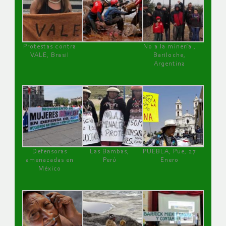
Protestas contra
No a la minería ,
VALE, Brasil
Bariloche,
Argentina
Defensoras
Las Bambas,
PUEBLA, Pue, 27
amenazadas en
Perú
Enero
México