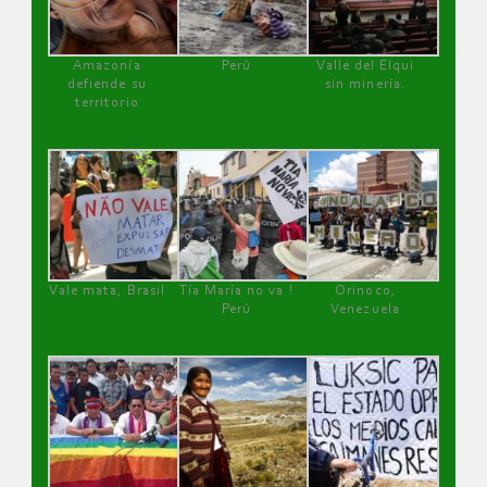
Amazonía
Perú
Valle del Elqui
defiende su
sin minería.
territorio
Vale mata, Brasil
Tía María no va !
Orinoco,
Perú
Venezuela