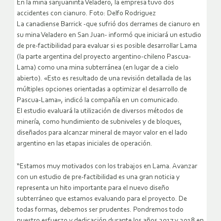
En la mina sanjuaninta Veladero, la empresa tuvo dos
accidentes con cianuro. Foto: Delfo Rodriguez
La canadiense Barrick -que sufrió dos derrames de cianuro en
su mina Veladero en San Juan- informó que iniciará un estudio
de pre-factibilidad para evaluar si es posible desarrollar Lama
(la parte argentina del proyecto argentino-chileno Pascua-
Lama) como una mina subterránea (en lugar de a cielo
abierto). «Esto es resultado de una revisión detallada de las
múltiples opciones orientadas a optimizar el desarrollo de
Pascua-Lama», indicó la compañía en un comunicado.
El estudio evaluará la utilización de diversos métodos de
minería, como hundimiento de subniveles y de bloques,
diseñados para alcanzar mineral de mayor valor en el lado
argentino en las etapas iniciales de operación.
“Estamos muy motivados con los trabajos en Lama. Avanzar
con un estudio de pre-factibilidad es una gran noticia y
representa un hito importante para el nuevo diseño
subterráneo que estamos evaluando para el proyecto. De
todas formas, debemos ser prudentes. Pondremos todo
nuestro esfuerzo y dedicación durante los años 2017 y 2018 en