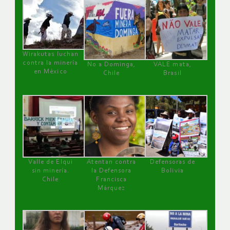
Wirakutas luchan
contra la minería
No a Dominga,
VALE mata,
en México
Chile
Brasil
Valle de Elqui
Atentan contra
Defensoras de
sin minería.
la Defensora
Bolivia
Chile
Francisca
Márquez