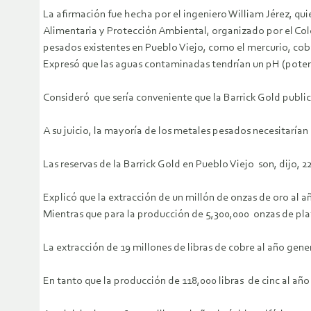
La afirmación fue hecha por el ingeniero William Jérez, qu
Alimentaria y Protección Ambiental, organizado por el Cole
pesados existentes en Pueblo Viejo, como el mercurio, cob
Expresó que las aguas contaminadas tendrían un pH (potenci
Consideró que sería conveniente que la Barrick Gold publ
A su juicio, la mayoría de los metales pesados necesitarían
Las reservas de la Barrick Gold en Pueblo Viejo son, dijo, 2
Explicó que la extracción de un millón de onzas de oro al 
Mientras que para la producción de 5,300,000 onzas de plat
La extracción de 19 millones de libras de cobre al año gene
En tanto que la producción de 118,000 libras de cinc al añ