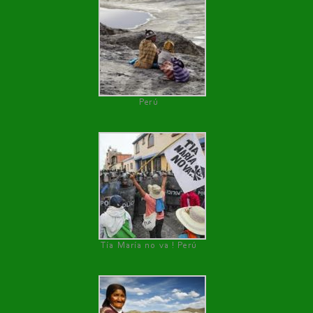
Perú
Tía María no va ! Perú