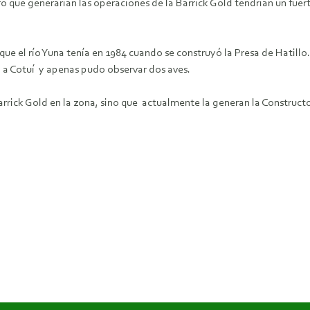
puro que generarían las operaciones de la Barrick Gold tendrían un fuert
 que el río Yuna tenía en 1984 cuando se construyó la Presa de Hatillo.
a Cotuí y apenas pudo observar dos aves.
Barrick Gold en la zona, sino que actualmente la generan la Construc