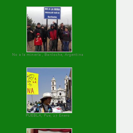
No a la minería , Bariloche, Argentina
PUEBLA, Pue, 27 Enero