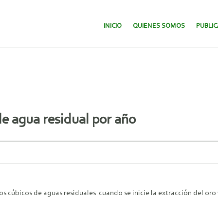
SALTAR AL CONTENIDO.
INICIO
QUIENES SOMOS
PUBLI
 de agua residual por año
 cúbicos de aguas residuales cuando se inicie la extracción del oro 