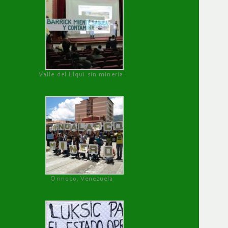
Valle del Elqui sin minería.
Orinoco, Venezuela