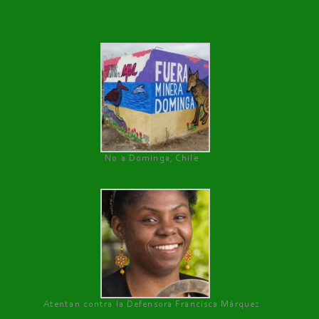
No a Dominga, Chile
Atentan contra la Defensora Francisca Márquez