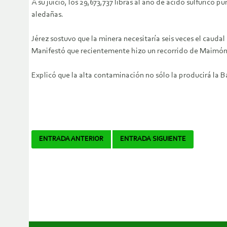
A su juicio, los 29,673,737 libras al año de ácido sulfúrico 
aledañas.
Jérez sostuvo que la minera necesitaría seis veces el caudal
Manifestó que recientemente hizo un recorrido de Maimón 
Explicó que la alta contaminación no sólo la producirá la 
Navegador
ENTRADA ANTERIOR
ENTRADA SIGUIENTE
de
artículos