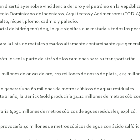
ien disertó ayer sobre «Incidencia del oro y el petróleo en la Repúb
gio Dominicano de Ingenieros, Arquitectos y Agrimensores (CODIA). Pr
alto, níquel, plomo, cadmio y paladio.
al de hidrógeno) de 3, lo que significa que mataría a todos los pec
icara la lista de metales pesados altamente contaminante que gener
 rótulos en la parte de atrás de los camiones para su transportación.
2 millones de onzas de oro, 117 millones de onzas de plata, 424 millon
año generaría 10.60 millones de metros cúbicos de aguas residuales.
a al año, la Barrick Gold produciría 34.12 millones de metros cúbico
raría 6,651 millones de metros cúbicos de aguas residuales, explicó.
o provocaría 40 millones de metros cúbicos de agua con ácido sulfúric