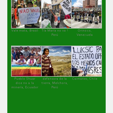
Vale mata, Brasil
Tía María no va !
Orinoco,
Perú
Venezuela
Pueblo Shuar
defensora de la
Caimanes, Chile
dice no a la
tierra, Melchora,
minería, Ecuador
Perú