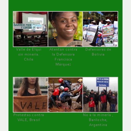
Valle de Elqui
Atentan contra
Defensoras de
sin minería.
la Defensora
Bolivia
Chile
Francisca
Márquez
Protestas contra
No a la minería ,
VALE, Brasil
Bariloche,
Argentina