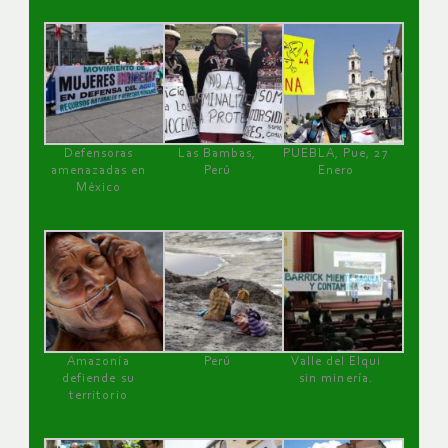
Defensoras
Las Bambas,
PUEBLA, Pue, 27
amenazadas en
Perú
Enero
México
Amazonía
Perú
Valle del Elqui
defiende su
sin minería.
territorio