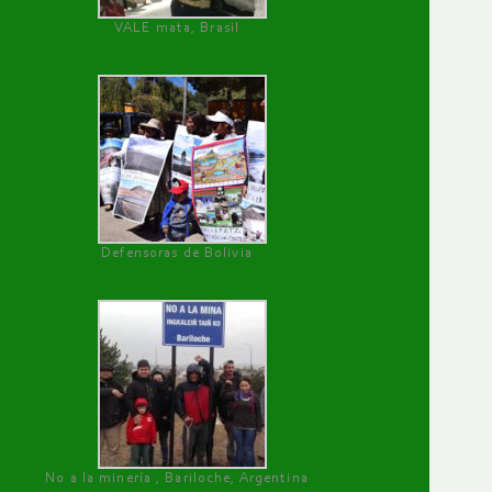
VALE mata, Brasil
Defensoras de Bolivia
No a la minería , Bariloche, Argentina