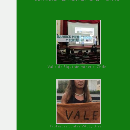
Wirakutas luchan contra la minería en México
Valle de Elqui sin minería. Chile
Protestas contra VALE, Brasil