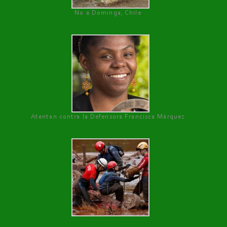
No a Dominga, Chile
Atentan contra la Defensora Francisca Márquez