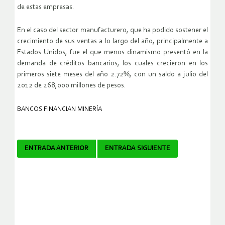
de estas empresas.
En el caso del sector manufacturero, que ha podido sostener el
crecimiento de sus ventas a lo largo del año, principalmente a
Estados Unidos, fue el que menos dinamismo presentó en la
demanda de créditos bancarios, los cuales crecieron en los
primeros siete meses del año 2.72%, con un saldo a julio del
2012 de 268,000 millones de pesos.
BANCOS FINANCIAN MINERÍA
Navegador
ENTRADA ANTERIOR
ENTRADA SIGUIENTE
de
artículos