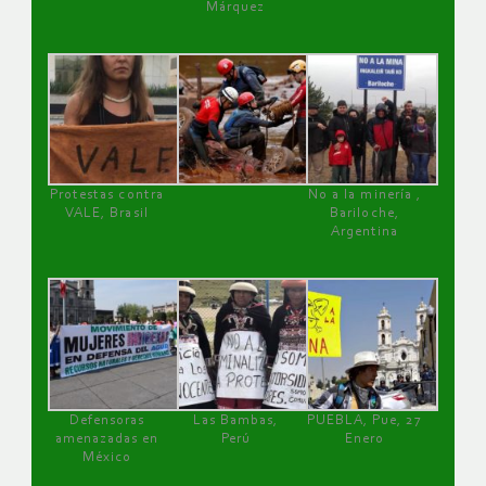
Márquez
Protestas contra
No a la minería ,
VALE, Brasil
Bariloche,
Argentina
Defensoras
Las Bambas,
PUEBLA, Pue, 27
amenazadas en
Perú
Enero
México