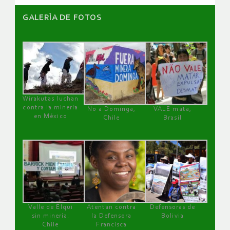
GALERÌA DE FOTOS
Wirakutas luchan
contra la minería
No a Dominga,
VALE mata,
en México
Chile
Brasil
Valle de Elqui
Atentan contra
Defensoras de
sin minería.
la Defensora
Bolivia
Chile
Francisca