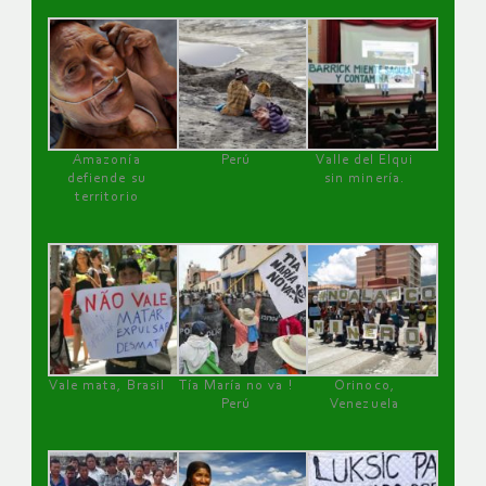
Amazonía
Perú
Valle del Elqui
defiende su
sin minería.
territorio
Vale mata, Brasil
Tía María no va !
Orinoco,
Perú
Venezuela