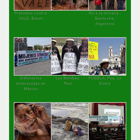
Protestas contra
No a la minería ,
VALE, Brasil
Bariloche,
Argentina
Defensoras
Las Bambas,
PUEBLA, Pue, 27
amenazadas en
Perú
Enero
México