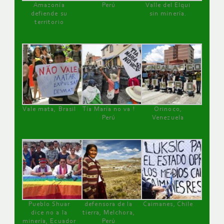
Amazonía
Perú
Valle del Elqui
defiende su
sin minería.
territorio
Vale mata, Brasil
Tía María no va !
Orinoco,
Perú
Venezuela
Pueblo Shuar
defensora de la
Caimanes, Chile
dice no a la
tierra, Melchora,
minería, Ecuador
Perú