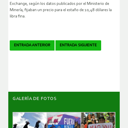
Exchange, según los datos publicados por el Ministerio de
Minería, fijaban un precio para el estaño de 10,48 dólares la
libra fina.
Navegador
ENTRADA ANTERIOR
ENTRADA SIGUIENTE
de
artículos
GALERÌA DE FOTOS