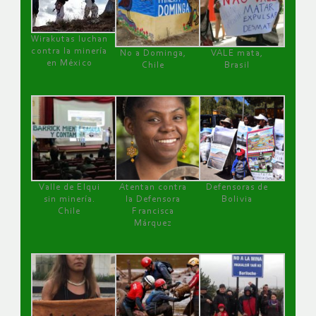
Wirakutas luchan
contra la minería
No a Dominga,
VALE mata,
en México
Chile
Brasil
Valle de Elqui
Atentan contra
Defensoras de
sin minería.
la Defensora
Bolivia
Chile
Francisca
Márquez