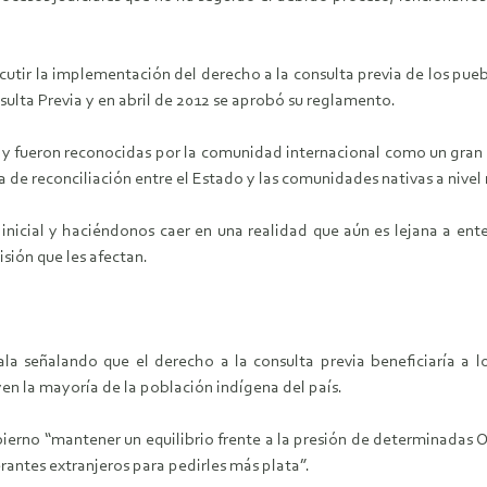
scutir la implementación del derecho a la consulta previa de los pu
sulta Previa y en abril de 2012 se aprobó su reglamento.
 y fueron reconocidas por la comunidad internacional como un gran 
a de reconciliación entre el Estado y las comunidades nativas a nivel
icial y haciéndonos caer en una realidad que aún es lejana a enten
sión que les afectan.
a señalando que el derecho a la consulta previa beneficiaría a 
n la mayoría de la población indígena del país.
ierno “mantener un equilibrio frente a la presión de determinadas 
rantes extranjeros para pedirles más plata”.