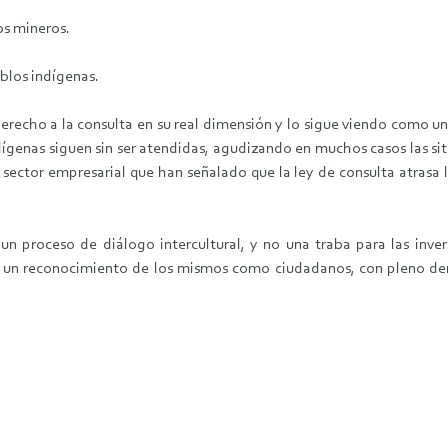
os mineros.
eblos indígenas.
erecho a la consulta en su real dimensión y lo sigue viendo como un 
ígenas siguen sin ser atendidas, agudizando en muchos casos las sit
sector empresarial que han señalado que la ley de consulta atrasa l
un proceso de diálogo intercultural, y no una traba para las inve
n un reconocimiento de los mismos como ciudadanos, con pleno der