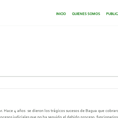
SALTAR AL CONTENIDO.
INICIO
QUIENES SOMOS
PUBLI
ar. Hace 4 años se dieron los trágicos sucesos de Bagua que cobrar
cesos judiciales que no ha seguido el debido proceso, funcionarios 