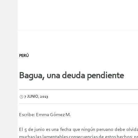
PERÚ
Bagua, una deuda pendiente
7 JUNIO, 2013
Escribe: Emma Gómez M.
El 5 de junio es una fecha que ningún peruano debe olvid
muchas las lamentables consecuencias de estos hechos: pro