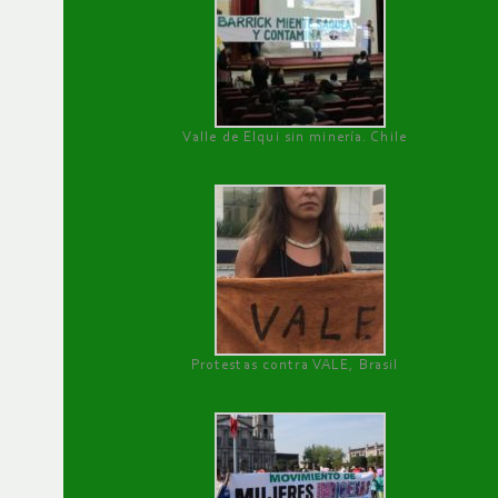
Valle de Elqui sin minería. Chile
Protestas contra VALE, Brasil