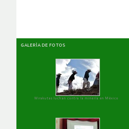
de
artículos
GALERÌA DE FOTOS
Wirakutas luchan contra la minería en México