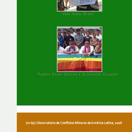
Vale mata, Brasil
Pueblo Shuar dice no a la minería, Ecuador
(cc-by) Observatorio de Conflictos Mineros de América Latina, 2026