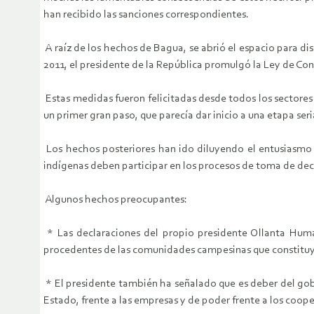
han recibido las sanciones correspondientes.
A raíz de los hechos de Bagua, se abrió el espacio para di
2011, el presidente de la República promulgó la Ley de Con
Estas medidas fueron felicitadas desde todos los sectores
un primer gran paso, que parecía dar inicio a una etapa seri
Los hechos posteriores han ido diluyendo el entusiasmo in
indígenas deben participar en los procesos de toma de deci
Algunos hechos preocupantes:
* Las declaraciones del propio presidente Ollanta Humal
procedentes de las comunidades campesinas que constituye
* El presidente también ha señalado que es deber del gob
Estado, frente a las empresas y de poder frente a los coope