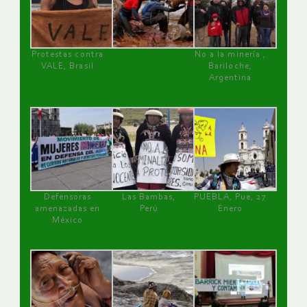
Protestas contra
No a la minería ,
VALE, Brasil
Bariloche,
Argentina
Defensoras
Las Bambas,
PUEBLA, Pue, 27
amenazadas en
Perú
Enero
México