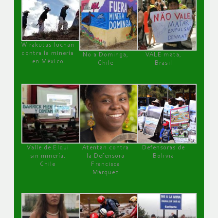
Wirakutas luchan
contra la minería
No a Dominga,
VALE mata,
en México
Chile
Brasil
Valle de Elqui
Atentan contra
Defensoras de
sin minería.
la Defensora
Bolivia
Chile
Francisca
Márquez