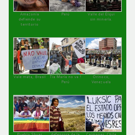
Amazonía
Perú
Valle del Elqui
defiende su
sin minería.
territorio
Vale mata, Brasil
Tía María no va !
Orinoco,
Perú
Venezuela
Pueblo Shuar
defensora de la
Caimanes, Chile