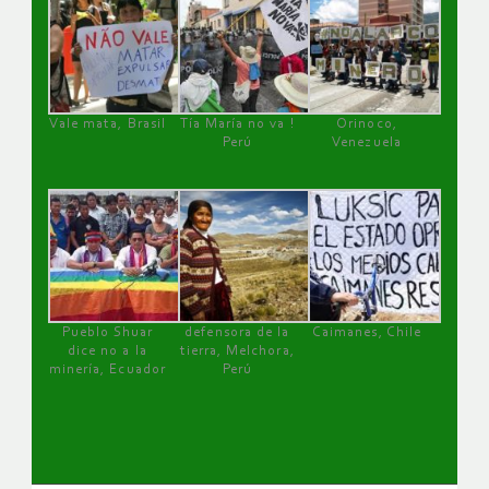
Vale mata, Brasil
Tía María no va !
Orinoco,
Perú
Venezuela
Pueblo Shuar
defensora de la
Caimanes, Chile
dice no a la
tierra, Melchora,
minería, Ecuador
Perú