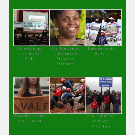
Valle de Elqui
Atentan contra
Defensoras de
sin minería.
la Defensora
Bolivia
Chile
Francisca
Márquez
Protestas contra
No a la minería ,
VALE, Brasil
Bariloche,
Argentina