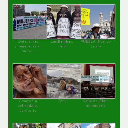
Defensoras
Las Bambas,
PUEBLA, Pue, 27
amenazadas en
Perú
Enero
México
Amazonía
Perú
Valle del Elqui
defiende su
sin minería.
territorio