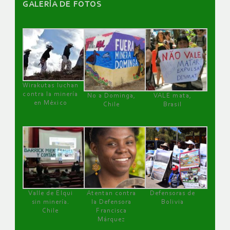
GALERÌA DE FOTOS
Wirakutas luchan
contra la minería
No a Dominga,
VALE mata,
en México
Chile
Brasil
Valle de Elqui
Atentan contra
Defensoras de
sin minería.
la Defensora
Bolivia
Chile
Francisca
Márquez