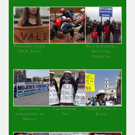
Protestas contra
No a la minería ,
VALE, Brasil
Bariloche,
Argentina
Defensoras
Las Bambas,
PUEBLA, Pue, 27
amenazadas en
Perú
Enero
México