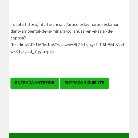
Fuente:https://interferencia.cl/articulos/aymaras-reclaman-
dano-ambiental-de-la-minera-collahuasi-en-el-salar-de-
coposa?
fbclid=IwAR1U6flwJuWYvxawxHBtZAJNb44fLTi6hBMJVkzh
wsKJ3x7Ud_Y39luzp5k
Navegador
ENTRADA ANTERIOR
ENTRADA SIGUIENTE
de
artículos