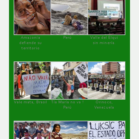
Amazonía
Perú
Valle del Elqui
defiende su
sin minería.
territorio
Vale mata, Brasil
Tía María no va !
Orinoco,
Perú
Venezuela