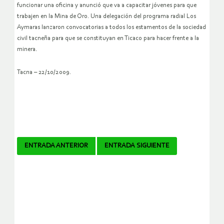
funcionar una oficina y anunció que va a capacitar jóvenes para que
trabajen en la Mina de Oro. Una delegación del programa radial Los
Aymaras lanzaron convocatorias a todos los estamentos de la sociedad
civil tacneña para que se constituyan en Ticaco para hacer frente a la
.
minera
Tacna – 22/10/2009.
Navegador
ENTRADA ANTERIOR
ENTRADA SIGUIENTE
de
artículos