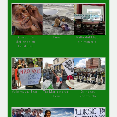
Amazonía
Perú
Valle del Elqui
defiende su
sin minería.
territorio
Vale mata, Brasil
Tía María no va !
Orinoco,
Perú
Venezuela