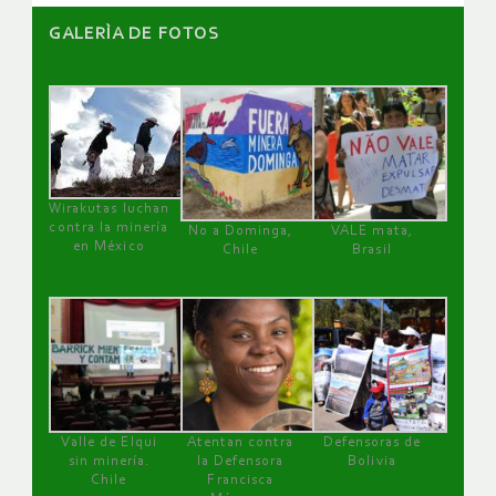
GALERÌA DE FOTOS
Wirakutas luchan
contra la minería
No a Dominga,
VALE mata,
en México
Chile
Brasil
Valle de Elqui
Atentan contra
Defensoras de
sin minería.
la Defensora
Bolivia
Chile
Francisca