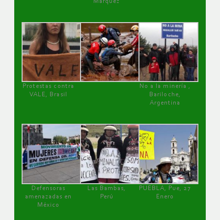
Márquez
Protestas contra
No a la minería ,
VALE, Brasil
Bariloche,
Argentina
Defensoras
Las Bambas,
PUEBLA, Pue, 27
amenazadas en
Perú
Enero
México